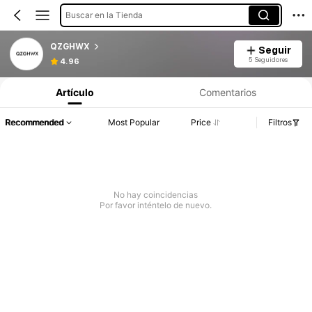
Buscar en la Tienda
QZGHWX
Seguir
5 Seguidores
4.96
Artículo
Comentarios
Recommended
Most Popular
Price
Filtros
No hay coincidencias
Por favor inténtelo de nuevo.