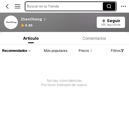
Buscar en la Tienda
ZhenChong
Seguir
555 Seguidores
4.85
Artículo
Comentarios
Recomendados
Más populares
Precio
Filtros
No hay coincidencias
Por favor inténtelo de nuevo.