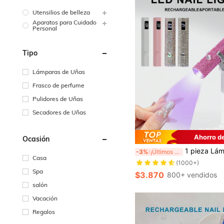
Utensilios de belleza
Aparatos para Cuidado
Personal
Tipo
Lámparas de Uñas
Frasco de perfume
Pulidores de Uñas
Secadores de Uñas
Ahorro d
Ocasión
#1 Más vendidos
(1000+)
1 pieza Lámpara de uñas de diamante con soporte, alimentada por batería recargable USB, luz de curado de uñas UV de diamante rosa, lámpara de uñas recta LED, luz de curado de gel de esmalte de uñas portátil mini, máquina de terapia de uñas de diamante blanco, dispositivo de curado de uñas portá
-3%
¡Últimos 3 días
#1 Más vendidos
#1 Más vendidos
Casa
(1000+)
(1000+)
#1 Más vendidos
Spa
$3.870
800+ vendidos
(1000+)
salón
Vacación
Regalos