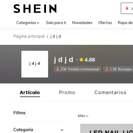
J
Use up 
Categorías
Solo para ti
Novedades
Ofertas
Ropa de
Página principal
j d j d
/
j d j d
4.88
25K Vendido recientemente
1.5K Recompra
Artículo
Promo
Comentarios
Filtros
Más
Categoría