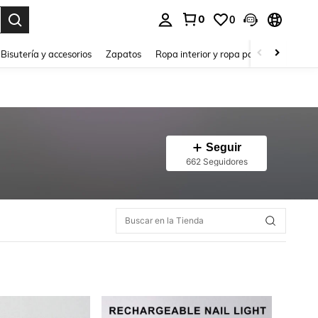
0
0
a. Press Enter to select.
Bisutería y accesorios
Zapatos
Ropa interior y ropa para dormir
Ho
Seguir
662 Seguidores