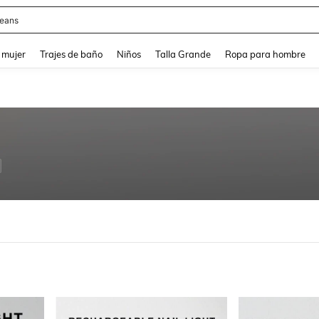
eans
and down arrow keys to navigate search Búsqueda reciente and Busca y Encuentr
 mujer
Trajes de baño
Niños
Talla Grande
Ropa para hombre