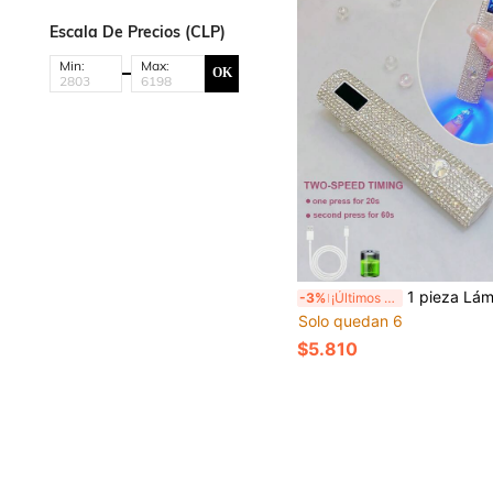
Escala De Precios (CLP)
Min:
Max:
OK
1 pieza Lámpara LED de uñas recargable con USB, con incrustaciones de diamantes y pantalla LCD, mini secadora de uñas portátil con decoración de diamantes blancos para esmalte de uñas en gel, 8 piezas de perlas de lámpara LED eficientes, 8x aumento de vi
-3%
¡Últimos 3 días
Solo quedan 6
$5.810