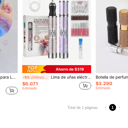
Ahorro de $319
drio, curado de uñas rápido y de alta eficiencia rizador de pelo rizador pelo rulos pelo lampara para uñas lámpara uv led uñas lampara de uñas
Lima de uñas eléctrica recargable por USB con batería, taladro de uñas multifunción, pequeño y portátil, recortador de uñas, herramienta de arte de uñas, set de lápiz de uñas, mini máquina de pulido de uñas, lima de salón de uñas, lima de eliminación de uñas, pulido de uñas, taladro de uñas, set de cuidado de uñas en casa, cuidado de uñas profesional, taladro de uñas, eliminación de uñas, pulido, modelado de bordes, cuidado de uñas, eliminación de piel muerta
-5%
¡Últimos 3 días
$3.290
$6.071
Estimado
Estimado
1
Total de 1 páginas