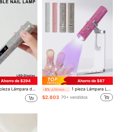
Ahorro de $294
Ahorro de $87
n diamante, Lámpara de curado de uñas portátil, Lámpara de uñas con pantalla táctil, Lámpara de uñas recargable por USB, Secador de pegamento de rhinestone para arte de uñas, Secado rápido, Pantalla visible, Mini lámpara de curado de gel de uñas
1 pieza Lámpara LED UV recargable por USB con diamante rosa, luz portátil mini para curado de esmalte de uñas en gel, máquina de fototerapia de uñas con diamante blanco, dispositivo portátil de curado de uñas, máquina de fototerapia UV, lámpara de fototerapia de uñas con estilo de diamante hexagonal, luz pequeña de curado rápido de esmalte de uñas en gel, lámpara portátil de curado de puntas de uñas
-3%
¡Últimos 3 días
$2.803
70+ vendidos