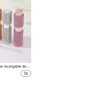
Botella de perfume recargable de 8ml con estilo de rhinestone, con bomba de presión y rociado, portátil y a prueba de fugas, con dispensador de niebla fina y diseño con estilo de lápiz labial, con boquilla giratoria y extensible, de alta calidad, perfecto para un estilo de vida elegante