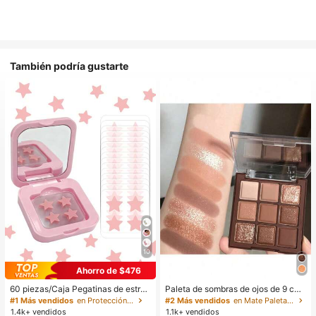
También podría gustarte
10
Ahorro de $476
60 piezas/Caja Pegatinas de estrell
Paleta de sombras de ojos de 9 col
a lindas - Pegatinas faciales, sin al
ores de tonos tierra neutros de cho
#1 Más vendidos
en Protección de la piel
#2 Más vendidos
en Mate Paletas de sombras de ojos
cohol, sin fragancia, suaves en la pi
colate con leche, maquillaje ligero,
1.4k+ vendidos
1.1k+ vendidos