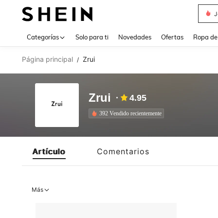
J
Use up 
Categorías
Solo para ti
Novedades
Ofertas
Ropa de
Página principal
Zrui
/
Zrui
4.95
392 Vendido recientemente
Artículo
Comentarios
Más