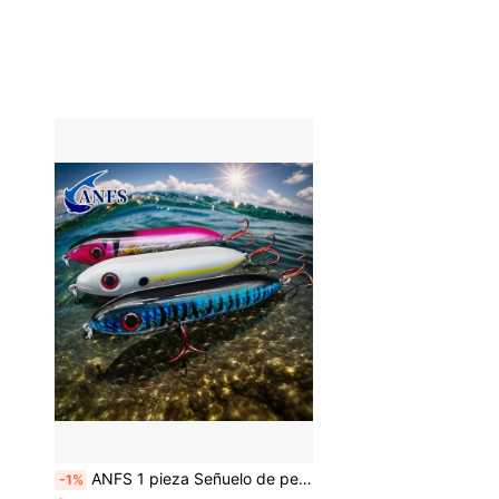
ANFS 1 pieza Señuelo de pesca realista de superficie - Lápiz cebo artificial para pesca de agua salada y agua dulce
-1%