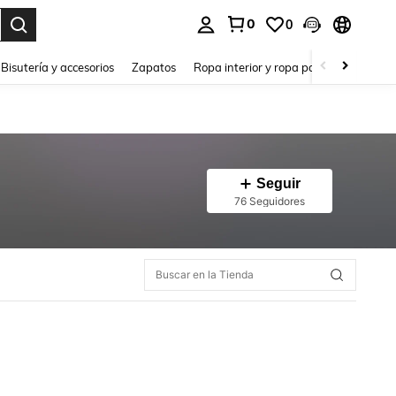
0
0
a. Press Enter to select.
Bisutería y accesorios
Zapatos
Ropa interior y ropa para dormir
Ho
Seguir
76 Seguidores