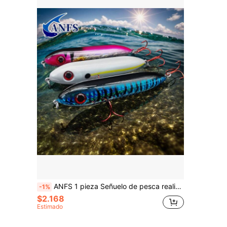
ANFS 1 pieza Señuelo de pesca realista de superficie - Lápiz cebo artificial para pesca de agua salada y agua dulce
-1%
$2.168
Estimado