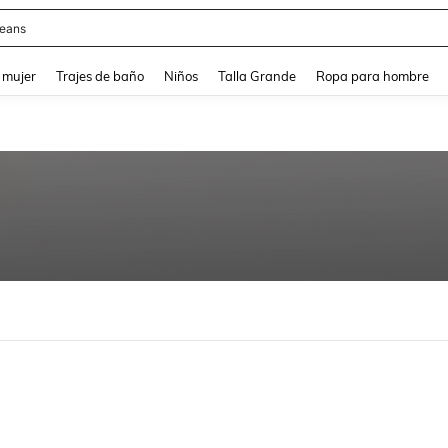
eans
and down arrow keys to navigate search Búsqueda reciente and Busca y Encuentr
 mujer
Trajes de baño
Niños
Talla Grande
Ropa para hombre