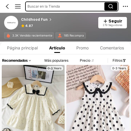
Buscar en la Tienda
Childhood Fun
Seguir
279 Seguidores
4.87
3.3K Vendido recientemente
185 Recompra
Página principal
Artículo
Promo
Comentarios
Recomendados
Más populares
Precio
Filtros
0-3 Years
0-3 Years