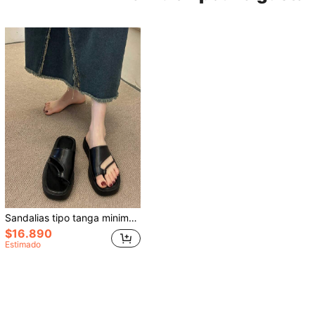
Sandalias tipo tanga minimalistas para mujer, sandalias de moda, atuendos de primavera y verano
$16.890
Estimado