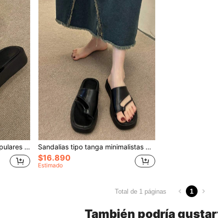
2024 Nuevas Sandalias Populares para Mujer, Antideslizantes y Resistentes al Olor, Sandalias Deportivas Casuales, Adecuadas para la Playa y Exteriores en Verano, Chanclas
Sandalias tipo tanga minimalistas para mujer, sandalias de moda, atuendos de primavera y verano
$16.890
Estimado
1
Total de 1 páginas
También podría gustar