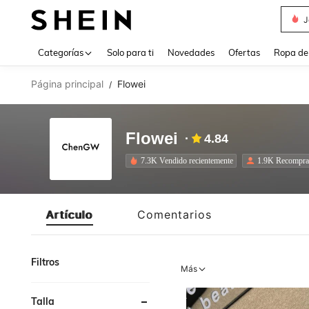
J
Use up 
Categorías
Solo para ti
Novedades
Ofertas
Ropa de
Página principal
Flowei
/
Flowei
4.84
7.3K Vendido recientemente
1.9K Recompra
Artículo
Comentarios
Filtros
Más
Talla