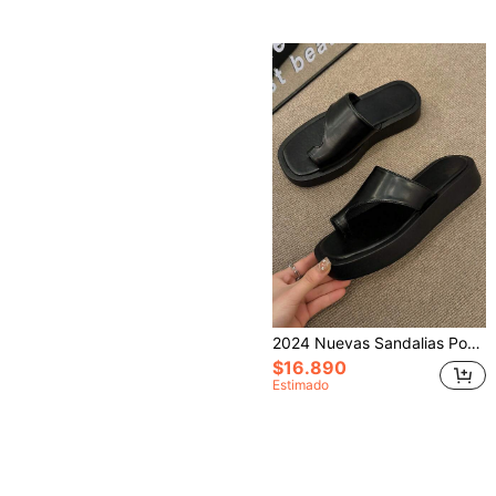
2024 Nuevas Sandalias Populares para Mujer, Antideslizantes y Resistentes al Olor, Sandalias Deportivas Casuales, Adecuadas para la Playa y Exteriores en Verano, Chanclas
$16.890
Estimado