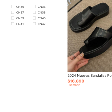
CN35
CN36
CN37
CN38
CN39
CN40
CN41
CN42
$16.890
Estimado