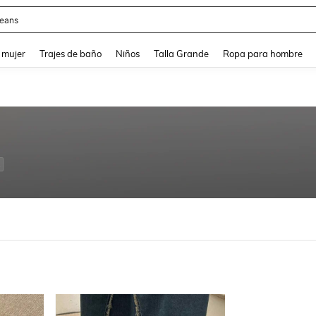
eans
and down arrow keys to navigate search Búsqueda reciente and Busca y Encuentr
 mujer
Trajes de baño
Niños
Talla Grande
Ropa para hombre