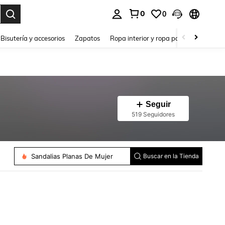
0
0
a. Press Enter to select.
Bisutería y accesorios
Zapatos
Ropa interior y ropa para dormir
Ho
Seguir
519 Seguidores
Sandalias Planas De Mujer
Buscar en la Tienda