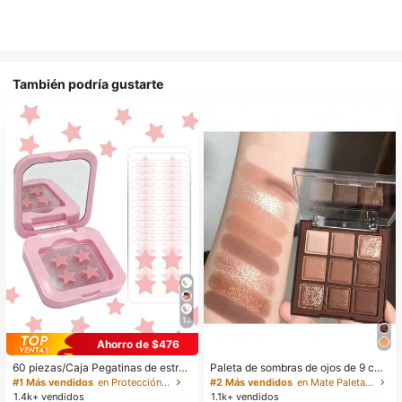
También podría gustarte
10
Ahorro de $476
60 piezas/Caja Pegatinas de estrell
Paleta de sombras de ojos de 9 col
a lindas - Pegatinas faciales, sin al
ores de tonos tierra neutros de cho
#1 Más vendidos
en Protección de la piel
#2 Más vendidos
en Mate Paletas de sombras de ojos
cohol, sin fragancia, suaves en la pi
colate con leche, maquillaje ligero,
1.4k+ vendidos
1.1k+ vendidos