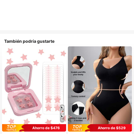
También podría gustarte
10
Ahorro de $476
Ahorro de $529
#1 Más vendidos
en Casual-Cómodo Bodys moldeadores para mujer