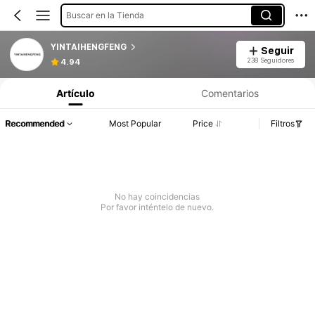
Buscar en la Tienda
YINTAIHENGFENG
Seguir
238 Seguidores
4.94
Artículo
Comentarios
Recommended
Most Popular
Price
Filtros
No hay coincidencias
Por favor inténtelo de nuevo.