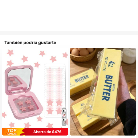
También podría gustarte
10
Ahorro de $476