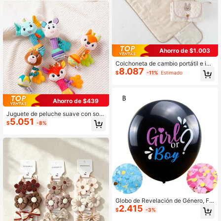
queños y niñas
Ahorro de $1.003
Colchoneta de cambio portátil e im
8.087
permeable para bebé – Colchoneta
$
-11%
Estimado
de cuidado plegable para viajes (Ta
maño: 50x70 Cm / 20x27.6 Pulgad
as)
Ahorro de $439
Juguete de peluche suave con son
5.051
ajero, sonajero de animal de peluch
$
-8%
e, sonajero adecuado para bebés d
e 3 a 12 meses y recién nacidos
Globo de Revelación de Género, Fie
2.415
sta de Revelación de Género, 2 pie
$
-3%
zas de Confeti de Revelación de Gé