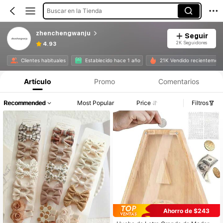
Buscar en la Tienda
zhenchengwanju
Seguir
2K Seguidores
4.93
Clientes habituales
Establecido hace 1 año
21K Vendido recientemen
Artículo
Promo
Comentarios
Recommended
Most Popular
Price
Filtros
Ahorro de $243