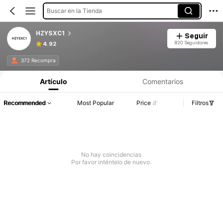
Buscar en la Tienda
HZYSXC1
Seguir
820 Seguidores
4.92
372 Recompra
Artículo
Comentarios
Recommended
Most Popular
Price
Filtros
No hay coincidencias
Por favor inténtelo de nuevo.