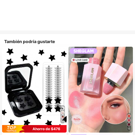
También podría gustarte
10
Ahorro de $476
15