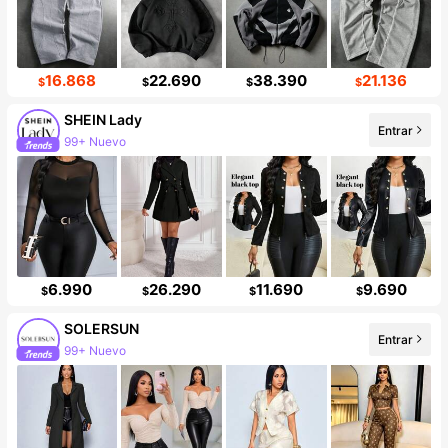
16.868
22.690
38.390
21.136
$
$
$
$
SHEIN Lady
Entrar
99+ Nuevo
Incremento de seguidores de 10%
6.990
26.290
11.690
9.690
$
$
$
$
SOLERSUN
Entrar
99+ Nuevo
Incremento de seguidores de 13%