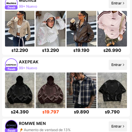
Muchica
Entrar
99+ Nuevo
336K seguidores
12.290
13.290
19.190
26.990
$
$
$
$
AXEPEAK
Entrar
99+ Nuevo
24.390
19.797
9.890
9.790
$
$
$
$
ROMWE MEN
Entrar
Aumento de ventasd de 13%