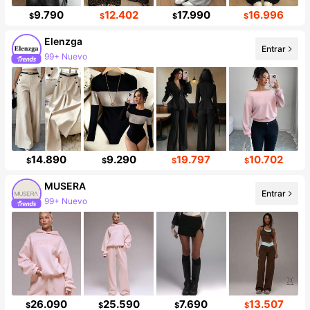
9.790
12.402
17.990
16.996
$
$
$
$
Elenzga
Entrar
99+ Nuevo
Incremento de seguidores de 12%
14.890
9.290
19.797
10.702
$
$
$
$
MUSERA
Entrar
99+ Nuevo
26.090
25.590
7.690
13.507
$
$
$
$