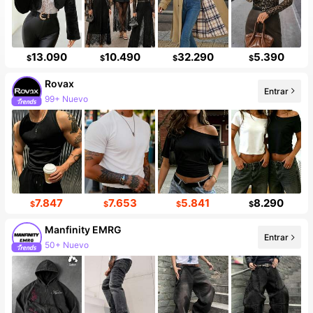
13.090
10.490
32.290
5.390
$
$
$
$
Rovax
Entrar
99+ Nuevo
7.847
7.653
5.841
8.290
$
$
$
$
Manfinity EMRG
Entrar
50+ Nuevo