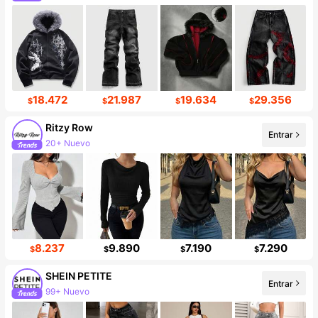
666K seguidores
18.472
21.987
19.634
29.356
$
$
$
$
Ritzy Row
Entrar
20+ Nuevo
Incremento de seguidores de 109%
8.237
9.890
7.190
7.290
$
$
$
$
SHEIN PETITE
Entrar
99+ Nuevo
2.3M seguidores