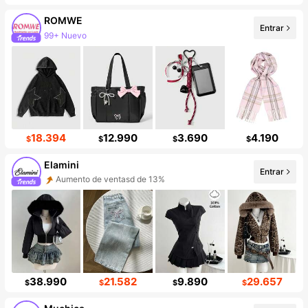
ROMWE
Entrar
99+ Nuevo
Incremento de seguidores de 13%
18.394
12.990
3.690
4.190
$
$
$
$
Elamini
Entrar
Aumento de ventasd de 13%
Incremento de seguidores de 17%
38.990
21.582
9.890
29.657
$
$
$
$