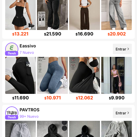
13.221
21.590
16.690
20.902
$
$
$
$
Eassivo
Entrar
7 Nuevo
Incremento de seguidores de 23%
11.690
10.971
12.062
9.990
$
$
$
$
PAVTROS
Entrar
99+ Nuevo
576K seguidores