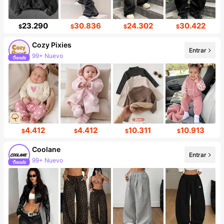
23.290
30.836
24.302
30.422
$
$
$
$
Cozy Pixies
Entrar
99+ Nuevo
4.412
4.412
10.311
10.913
$
$
$
$
Coolane
Entrar
99+ Nuevo
Incremento de seguidores de 15%