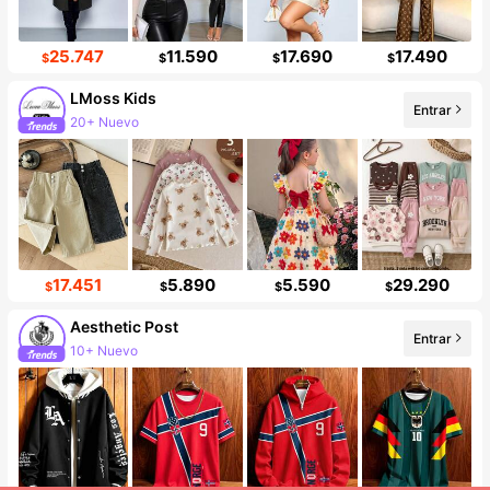
25.747
11.590
17.690
17.490
$
$
$
$
LMoss Kids
Entrar
20+ Nuevo
Incremento de seguidores de 41%
17.451
5.890
5.590
29.290
$
$
$
$
Aesthetic Post
Entrar
10+ Nuevo
101K seguidores