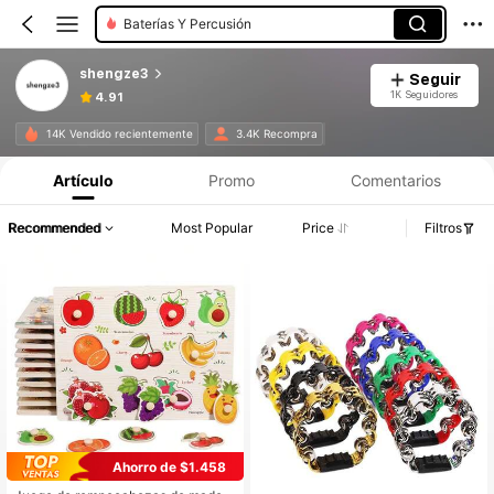
Baterías Y Percusión
shengze3
Seguir
1K Seguidores
4.91
14K Vendido recientemente
3.4K Recompra
Artículo
Promo
Comentarios
Recommended
Most Popular
Price
Filtros
Ahorro de $1.458