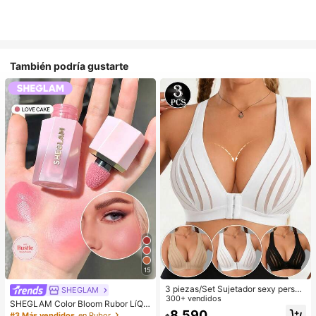
También podría gustarte
15
3 piezas/Set Sujetador sexy person
SHEGLAM
alizado, Sujetador casual lencería,
300+ vendidos
SHEGLAM Color Bloom Rubor LíQui
Camiseta de tirantes para uso diari
8.590
do Acabado Mate-Love Cake Color
#3 Más vendidos
en Rubor