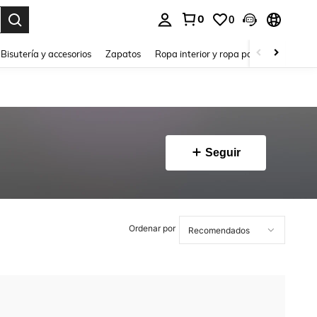
0
0
a. Press Enter to select.
Bisutería y accesorios
Zapatos
Ropa interior y ropa para dormir
Ho
Seguir
Ordenar por