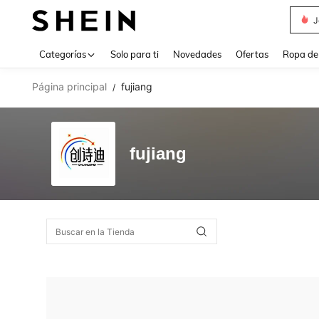
J
Use up 
Categorías
Solo para ti
Novedades
Ofertas
Ropa de
Página principal
fujiang
/
fujiang