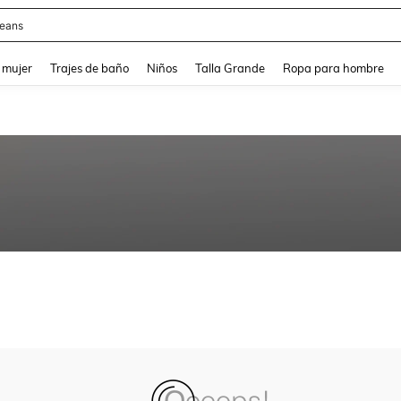
eans
and down arrow keys to navigate search Búsqueda reciente and Busca y Encuentr
 mujer
Trajes de baño
Niños
Talla Grande
Ropa para hombre