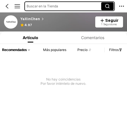
Buscar en la Tienda
YaXinChen
Seguir
1 Seguidores
4.97
Artículo
Comentarios
Recomendados
Más populares
Precio
Filtros
No hay coincidencias
Por favor inténtelo de nuevo.