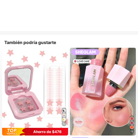
También podría gustarte
10
Ahorro de $476
15