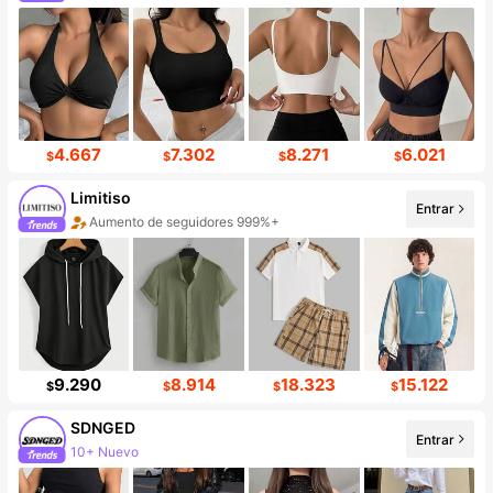
4.667
7.302
8.271
6.021
$
$
$
$
Limitiso
Entrar
Aumento de seguidores 999%+
Aumento de ventas del 999%+
9.290
8.914
18.323
15.122
$
$
$
$
SDNGED
Entrar
10+ Nuevo
141K seguidores