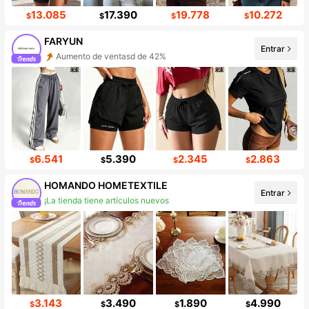
13.085
17.390
19.778
10.272
$
$
$
$
FARYUN
Entrar
Aumento de ventasd de 42%
Incremento de seguidores de 417%
6.541
5.390
2.345
2.863
$
$
$
$
HOMANDO HOMETEXTILE
Entrar
¡La tienda tiene artículos nuevos
Incremento de seguidores de 832%
3.143
3.490
1.890
4.990
$
$
$
$