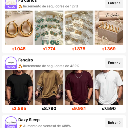
Fu Carlos
Entrar
Incremento de seguidores de 127%
1.045
1.774
1.878
1.369
$
$
$
$
Fenqiro
Entrar
Incremento de seguidores de 482%
3.595
8.790
9.981
7.590
$
$
$
$
Dazy Sleep
Aumento de ventasd de 488%
Entrar
Aumento de seguidores 999%+