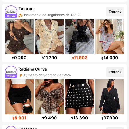
Tulorae
Entrar
Incremento de seguidores de 188%
Aumento de ventasd de 247%
9.290
11.790
11.892
14.690
$
$
$
$
Radiana Curve
Entrar
Aumento de ventasd de 125%
Incremento de seguidores de 453%
8.901
9.490
13.390
37.990
$
$
$
$