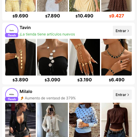
9.690
7.890
10.490
9.427
$
$
$
$
Tavin
Entrar
¡La tienda tiene artículos nuevos
Incremento de seguidores de 496%
3.890
3.090
3.190
6.490
$
$
$
$
Milalo
Entrar
Aumento de ventasd de 379%
Aumento de seguidores 999%+