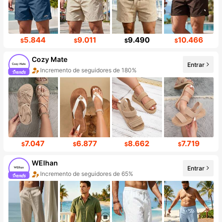
5.844
9.011
9.490
10.466
$
$
$
$
Cozy Mate
Entrar
Incremento de seguidores de 180%
7.047
6.877
8.662
7.719
$
$
$
$
WEIhan
Entrar
Incremento de seguidores de 65%