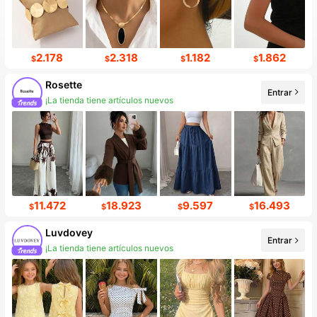
2.178
2.318
1.182
1.862
$
$
$
$
Rosette
Entrar
¡La tienda tiene artículos nuevos
11.472
18.923
9.597
16.493
$
$
$
$
Luvdovey
Entrar
¡La tienda tiene artículos nuevos