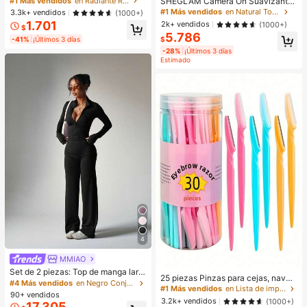
SHEGLAM Camera On Suavizante
#1 Más vendidos
en Radiante Resaltador
CosméTica Maquillaje Para Mujere
& Difuminador Prebase Marca de B
#1 Más vendidos
en Natural Tono
3.3k+ vendidos
(1000+)
s Y NiñAs
elleza Cosmética Maquillaje para
1.701
2k+ vendidos
(1000+)
$
Mujeres y Niñas
5.786
-41%
¡Últimos 3 días
$
-28%
¡Últimos 3 días
Estimado
4
MMIAO
Set de 2 piezas: Top de manga larg
25 piezas Pinzas para cejas, navaj
a con cierre de cremallera morado
#4 Más vendidos
en Negro Conjuntos deportivos para mujer
as, tijeras de mango largo, pinzas p
#1 Más vendidos
en Lista de imprescindibles para enfermería Herram
+ Pantalones anchos de pierna anc
90+ vendidos
ara cejas de acero inoxidable, herra
ha sueltos, conjunto de yoga y dep
3.2k+ vendidos
(1000+)
17.305
mientas de belleza para dar forma a