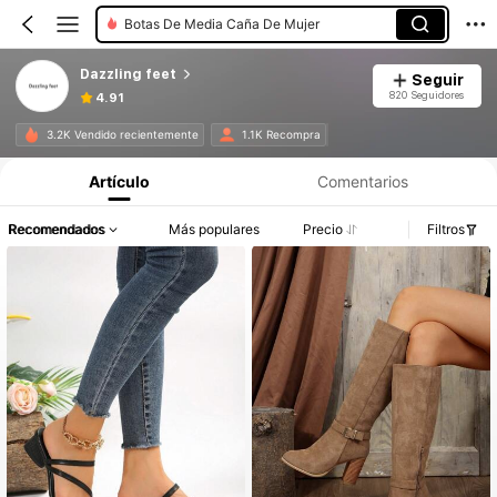
Botas De Media Caña De Mujer
Dazzling feet
Seguir
820 Seguidores
4.91
3.2K Vendido recientemente
1.1K Recompra
Artículo
Comentarios
Recomendados
Más populares
Precio
Filtros