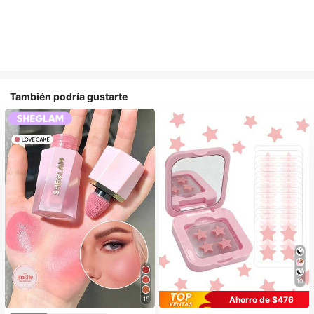
También podría gustarte
10
Ahorro de $476
15