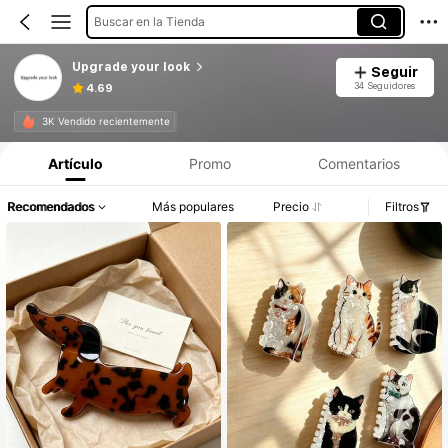
Buscar en la Tienda
Upgrade your look
Seguir
34 Seguidores
4.69
3K Vendido recientemente
Artículo
Promo
Comentarios
Recomendados
Más populares
Precio
Filtros