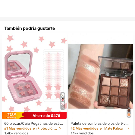
También podría gustarte
10
Ahorro de $476
60 piezas/Caja Pegatinas de estrell
Paleta de sombras de ojos de 9 col
a lindas - Pegatinas faciales, sin al
ores de tonos tierra neutros de cho
#1 Más vendidos
en Protección de la piel
#2 Más vendidos
en Mate Paletas de sombras de ojos
cohol, sin fragancia, suaves en la pi
colate con leche, maquillaje ligero,
1.4k+ vendidos
1.1k+ vendidos