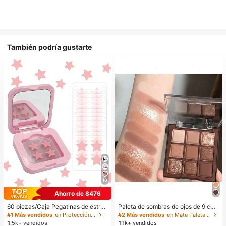
También podría gustarte
10
Ahorro de $476
60 piezas/Caja Pegatinas de estrell
Paleta de sombras de ojos de 9 col
a lindas - Pegatinas faciales, sin al
ores de tonos tierra neutros de cho
#1 Más vendidos
en Protección de la piel
#2 Más vendidos
en Mate Paletas de sombras de ojos
cohol, sin fragancia, suaves en la pi
colate con leche, maquillaje ligero,
1.5k+ vendidos
1.1k+ vendidos