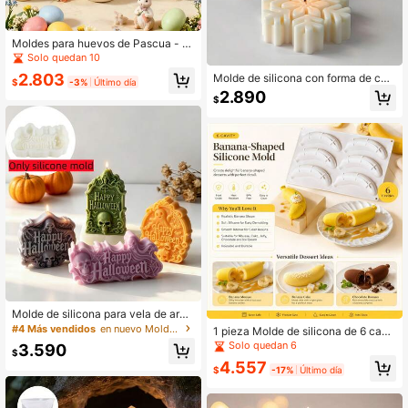
Moldes para huevos de Pascua - M
oldes de silicona para huevos decor
Solo quedan 10
ativos, mariposas, tréboles, gallinas,
2.803
Molde de silicona con forma de cop
patrones florales, velas, manualidad
$
-3%
Último día
o de nieve para velas de aromatera
es de huevos y conejos de Pascua
2.890
$
pia, jabón hecho a mano de Navida
DIY - Desmoldado fácil de cera, resi
d, piedras difusoras y artículos deco
na, yeso, moldes reutilizables para
rativos con forma de copo de nieve.
decoración festiva, regalos de boda
Fácil de desmoldar y reutilizable
de primavera
Molde de silicona para vela de aro
materapia con relieve de lápida de
#4 Más vendidos
en nuevo Moldes de silicona
1 pieza Molde de silicona de 6 cavi
esqueleto de Halloween, molde par
dades con forma de plátano creativ
Solo quedan 6
3.590
a vela de decoración de Halloween
$
o para pastel de mousse de frutas, a
DIY de yeso
4.557
decuado para DIY chocolate/gelati
$
-17%
Último día
na/jabón, reutilizable y fácil de des
moldar