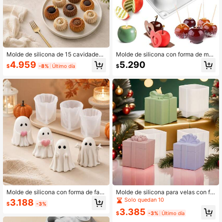
Molde de silicona de 15 cavidades r
Molde de silicona con forma de ma
edondas con espiral de viento para
nzana, molde de pastel de mousse
4.959
5.290
$
-8%
Último día
$
pastel de mousse, pastel esponja y
de 15 cavidades, molde de helado d
galletas huecas, molde de reposterí
e fruta 3D, molde de silicona esféric
a para postres franceses
o antiadherente, para decoración d
e pastel de chocolate y frutas franc
és
Molde de silicona con forma de fant
Molde de silicona para velas con fo
asma lindo para vela perfumada de
rma de caja de regalo navideña - M
Solo quedan 10
3.188
$
-3%
Halloween, molde para hacer adorn
olde rectangular de aromaterapia p
3.385
os de manualidades DIY, reutilizabl
ara fundición de repostería, caramel
$
-3%
Último día
e y fácil de desmoldar
os, pasteles, chocolate, yeso y man