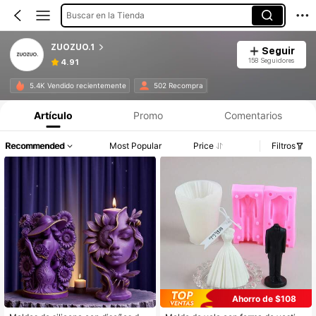
Buscar en la Tienda
ZUOZUO.1
Seguir
158 Seguidores
4.91
5.4K Vendido recientemente
502 Recompra
Artículo
Promo
Comentarios
Recommended
Most Popular
Price
Filtros
Ahorro de $108