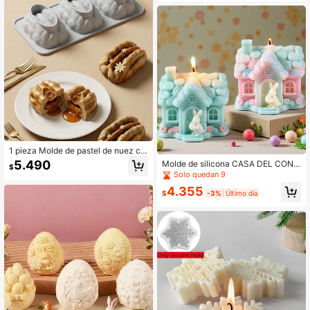
ualidades - Serie de decoración del
hogar y regalos DIY festivos
1 pieza Molde de pastel de nuez cr
eativo de 3 cavidades, adecuado p
5.490
Molde de silicona CASA DEL CONE
$
ara hacer pastel de mousse de nue
JO DE PASCUA: Molde de vela tipo
Solo quedan 9
z DIY, chocolate y postres, reutiliza
cabaña con conejo sosteniendo un
ble
4.355
huevo, techo en espiral, chimenea
$
-3%
Último día
y puerta/ventana con arco; Molde d
e resina, concreto y yeso en forma
de castillo de Pascua para velas, ja
bón y manualidades hechas a mano