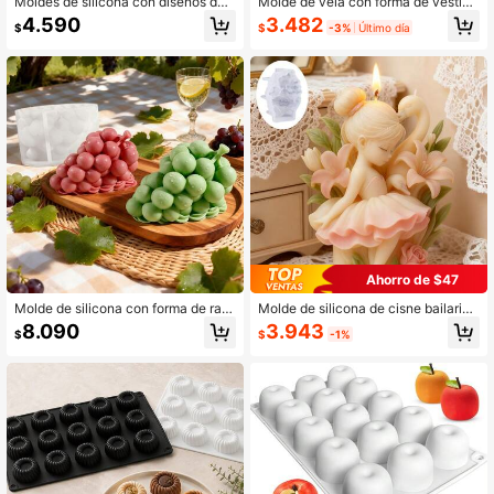
Moldes de silicona con diseños de
Molde de vela con forma de vestido
chicas soñadoras con racimos de gi
de novia de princesa 3D, molde par
3.482
4.590
$
-3%
Último día
$
rasoles/Espíritu floreciente - Kits de
a hacer velas perfumadas de recuer
arte de escultura reutilizables para
do de boda de pareja, decoración d
hacer velas de cera de soja, artesa
e piedra para jabón y difusor hecho
nía de yeso, decoración del hogar y
s a mano
regalos
Ahorro de $47
Molde de silicona con forma de raci
Molde de silicona de cisne bailarina
mo de uvas 3D, molde antiadherent
- Diseño elegante de bailarina con t
3.943
8.090
$
-1%
$
e para pastel de mousse, molde de
utú de ballet, molde plano adecuad
manualidades de resina DIY para ho
o para hacer velas perfumadas, difu
rnear pudín, gelatina, chocolate y fa
sores de yeso. Un regalo precioso p
bricación de velas
ara los amantes de la danza y una o
pción perfecta para decorar la entra
da, el dormitorio o el baño. Una opci
ón única y encantadora para vacac
iones, cumpleaños, San Valentín y o
casiones especiales.