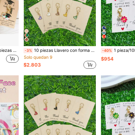
4
erfecto de graduación y mejores deseos para maestros, compañeros de clase y familia
10 piezas Llavero con forma de corazón de aleación dorada - Llaveros con corazones de colores con tarjeta de agradecimiento - Aleación de zinc resistente - Pequeño regalo pensativo para maestros, madres, ancianos, mejores amigos - Adecuado para ocasiones especiales como cumpleaños, Navidad, Acción de Gracias, Año Nuevo, Día del Maestro, Boda, Regreso a la escuela, Graduación Accesorios para automóviles Gótico lindo Y2k Ideas de regalo para la madre, el padre, la graduación y el maestro
1 pieza/10Pcs Juego de Llaveros de Flores Coloridas, Incluye Tarjeta de Felicitación "Gracias por Ayudarme a Crecer" y Llavero con Colgante de Flor Colorida, Hecho de Materi
-3%
-40%
Solo quedan 9
$954
$2.803