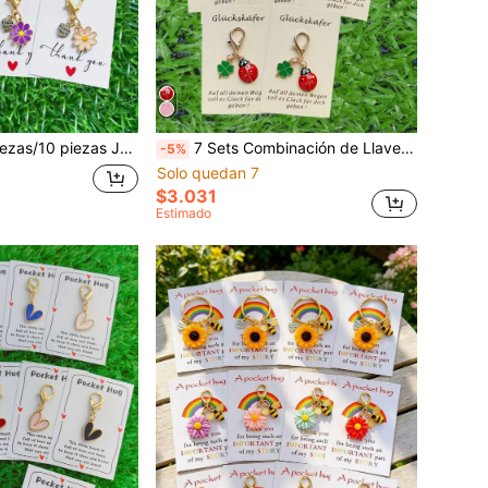
cimiento - Recuerdo de aliento y gratitud, adecuado para decoración de bolso diario, billetera, decoración de llaves del hogar - También adecuado para regalos de boda, cumpleaños, Acción de Gracias, Navidad, Día de San Valentín, regalos para maestros, regalos de vuelta a la escuela
7 Sets Combinación de Llaveros con Cara Sonriente de Dibujos Animados Lindos y Flores Coloridas, Viene con Tarjeta de Agradecimiento y Abrazo, Material de Aleación Duradero, Colgante de Llavero Adecuado para Mochila, Cartera, Decoración de Llaves de Coche, Accesorios, Adecuado para Cualquier Ocasión para Expresar Gratitud, Eventos de Fiesta, Cumpleaños, Ceremonia de Graduación, Día del Maestro, Regalo de Acción de Gracias, Regalo de Agradecimiento, Regalo para el Maestro
-5%
Solo quedan 7
$3.031
Estimado