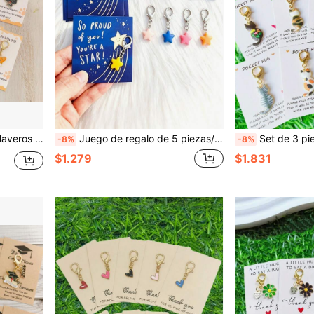
 de fiesta, adecuado para vacaciones, cumpleaños, graduación, para dar a amigos, compañeros de clase, maestros
Juego de regalo de 5 piezas/30 piezas de llaveros de estrella de resina mini, incluye 10 llaveros + 10 tarjetas inspiradoras "Orgulloso de ti" + 10 bolsas de embalaje para tarjetas, adecuado para cumpleaños, aniversario, graduación, regreso a la escuela, incorporación de nuevos empleados, Día del Maestro, colgante de bolso y llave de coche, ocasiones para regalos de aliento y afirmación
Set de 3 piezas/10 piezas de llaveros con tema de gato lindo - Incluye tarjeta de abrazo de bolsillo - Expresa aliento, amistad, amor - Llavero adecuado 
-8%
-8%
$1.279
$1.831