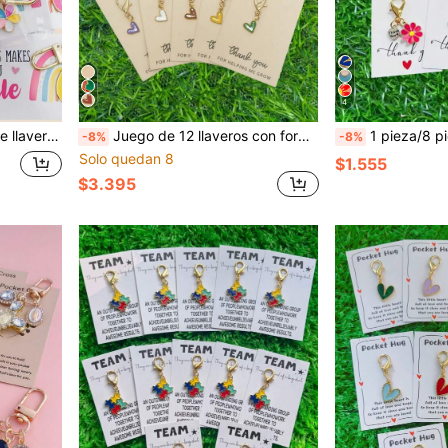
4
ción de Gracias, regreso a la escuela, boda, cumpleaños, Navidad, regalo para maestros, regalo de graduación, regalo de incorporación de empleados
Juego de 12 llaveros con forma de corazón de aleación - Llavero con forma de corazón, incluye tarjeta de agradecimiento - Material de aleación de zinc duradero - Pequeño regalo conmovedor para maestros, mamás, ancianos, mejores amigos - Adecuado para ocasiones especiales como cumpleaños, Navidad, Acción de Gracias, Año Nuevo, Día del Maestro, boda, regreso a la escuela, graduación y otros regalos festivos, accesorio decorativo para llavero de coche
1 pieza/8 piezas/10 piezas Juego de llaveros de girasol de colores - Combinado con colgante en forma de corazón multicolor - Floral de margarita - Material de metal duradero - Incluye tarjeta de agrade
-8%
-8%
Solo quedan 8
$1.555
$3.395