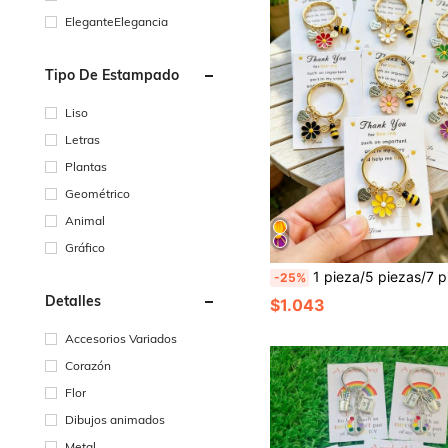
EleganteElegancia
Tipo De Estampado
Liso
Letras
Plantas
Geométrico
Animal
Gráfico
1 pieza/5 piezas/7 piezas Juego de llaveros con abeja y margarita con tarjeta de agradecimiento, colgante de llave para bolso, regalo festivo, lindo regalo de llavero para fiesta, adecuado para cumpleaños, boda, Día del Maestro y regalo de graduación, regreso a la escuela, regalo de 
-25%
Detalles
$1.043
Accesorios Variados
Corazón
Flor
Dibujos animados
Metal