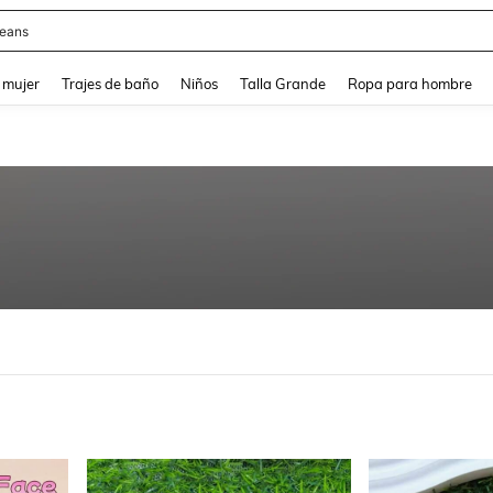
y
and down arrow keys to navigate search Búsqueda reciente and Busca y Encuentr
 mujer
Trajes de baño
Niños
Talla Grande
Ropa para hombre