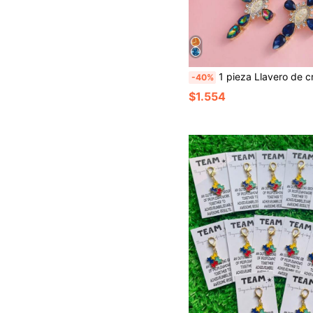
1 pieza Llavero de cruz dorada con strass y tarjeta de bendición, regalo de anillo de llaves para fiesta religiosa, colgante para bolso de mujer, accesorio de moda, anillo de llaves elegante, anillo de llaves decorativo de alta calidad, adecuado para accesorio de bolso de mujer/llavero de coche con decoración pers
-40%
$1.554