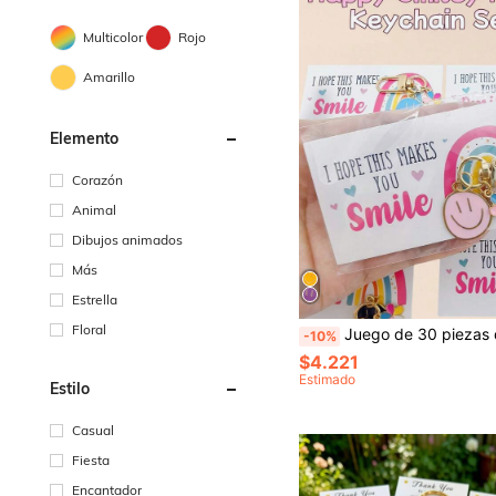
Multicolor
Rojo
Amarillo
Elemento
Corazón
Animal
Dibujos animados
Más
Estrella
Floral
Juego de 30 piezas de llaveros con cara sonriente feliz y flor - Encantos de llavero de metal de dibujos animados coloridos, el juego incluye (10 llaveros + 10 tarjetas de agradecimiento + 10 bolsas de embalaje de tarjetas), los encantos de llavero son adecuados para bolsos, llaveros de coche, accesorios decorativos, ocasiones para expresar gratitud: boda, cumpleaños, Acción de Gracias, 
-10%
$4.221
Estimado
Estilo
Casual
Fiesta
Encantador