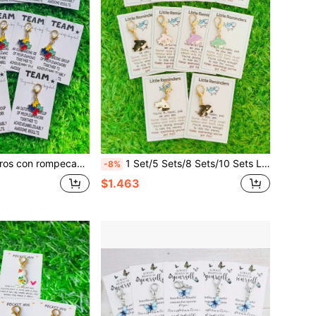
Regalo de bienvenida para nuevos empleados - Regalo de apreciación para el equipo de la empresa - Obsequio corporativo, decoración de aliento en el lugar de trabajo, regalo de agradecimiento para colegas, regalo de equipo empresarial, regalos para madre, padre, graduación y maestro
1 Set/5 Sets/8 Sets/10 Sets Llavero de tiburón lindo serie oceánica Combo Set con tarjeta de felicitación, emparejado con tarjetas de "recordatorio" motivacionales, adecuado para temporada de graduación, Día del Maestro, cumpleaños, fiesta, eventos de verano, Navidad, Acción de Gracias, eventos corporativos para aumentar la moral y la automotivación, regalo ideal para decoración colgante de bolso diario, accesorios de Halloween, accesorios de bolso del Día del Maestro, accesorios de llave de hogar y automóvil
-8%
$1.463