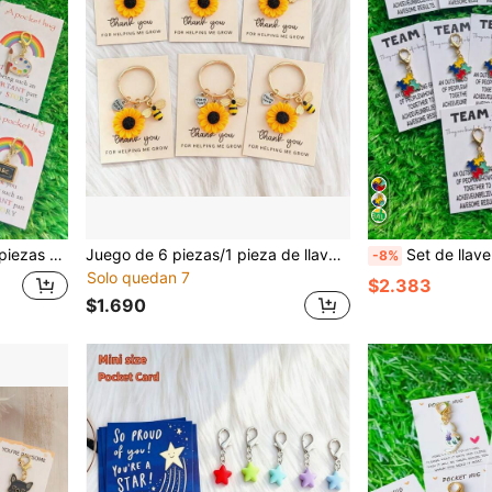
eso a la escuela, ceremonia de graduación, Acción de Gracias y otras ocasiones, regalo para el maestro, regalo de regreso a la escuela
Juego de 6 piezas/1 pieza de llaveros con tema de girasol y abeja, incluye tarjeta "Gracias por ayudarme a crecer", regalo para maestros, regalo de Navidad y Acción de Gracias
Set de llaveros con rompecabezas coloridos - 2 piezas/5 piezas/12 piezas - Llaveros con diseño de tortuga de colores - Incluye tarjeta inspiradora - Regalo de energía positiva para empleados y equipos - 
-8%
Solo quedan 7
$2.383
$1.690