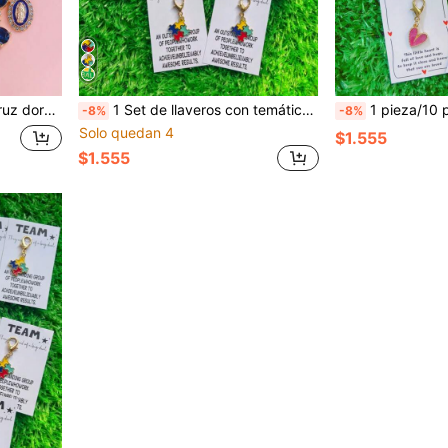
onalizada/combinación de moda para fiesta, regalo para vacaciones/cumpleaños/Día de San Valentín/Navidad
1 Set de llaveros con temática de fútbol colorida - Material de metal duradero - Incluye tarjeta de felicitación inspiradora - Regalo para atletas, fanáticos del fútbol, equipos - Regalo de aprecio al equipo, favor de evento corporativo, decoración de aliento, el colgante del llavero se puede usar para bolso, llave del coche, decoración de llave del hogar, regalos para madre, padre, graduación y maestro
1 pieza/10 piezas Llavero con colgante de metal con forma de corazón de colores, con tarjeta de agradecimiento, adecuado para
-8%
-8%
Solo quedan 4
$1.555
$1.555