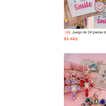
Juego de 24 piezas de llaveros de cara sonriente colorida y tarjetas de aliento - El juego incluye (8 llaveros de cara sonriente + 8 tarjetas + 8 bolsas de embalaje de tarjetas), llavero de metal con colgante de cara sonriente de dibujos animados de flores coloridas, adecuado para accesorios de decoración de bolsos/llaves de coche, estructura de metal duradera, colgante de bolso - Paquete de regalo de llaveros para fiestas, regalo de Ac
-3%
$3.482