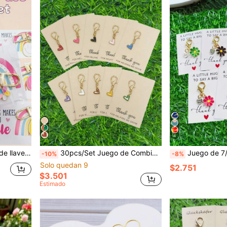
4
regalos de vuelta a la escuela, regalos para maestros, llaveros de bienvenida al aula, regalos para fiestas en la playa, accesorios de verano
30pcs/Set Juego de Combinación de Llaveros de Corazón Rojo y Trébol de Cuatro Hojas - Corazón Rojo en Forma de Lágrima Dorada con Colgante de Trébol de Cuatro Hojas, Adecuado para Bolsos y Llaveros de Coche, Juego de Regalo de Negocios Incluye (10 Llaveros + 10 Tarjetas + 10 Bolsas de Embalaje de Tarjetas), Regalo Perfecto para Cumpleaños, Boda, Día de San Valentín, Día de San Patricio, Regreso a la Escuela, Graduación, Regalo de Acción de Gracias para el Maestro
Juego de 7/14/25 piezas de llaveros de margarita - Llaveros de colores - Material de metal duradero - Incluye tarjeta de agradecimiento - Recuerdo de aliento y gratitud, adecua
-10%
-8%
Solo quedan 9
$2.751
$3.501
Estimado