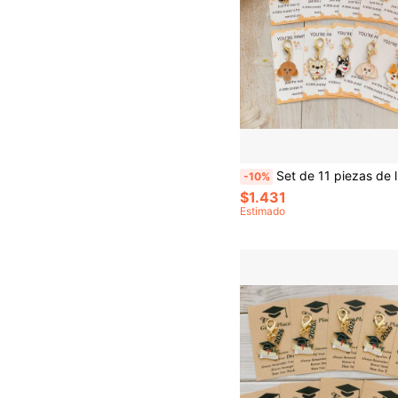
Set de 11 piezas de llaveros de metal con diseños de perros de dibujos animados - Regalos de llaveros para fiestas - Incluye dijes de perros Corgi, Caniche, Samoyedo de aleación - Diseño de dibujos animados adorable, regalo ideal para amantes de los perros, llaveros para mochilas/autos, recuerdos
-10%
$1.431
Estimado