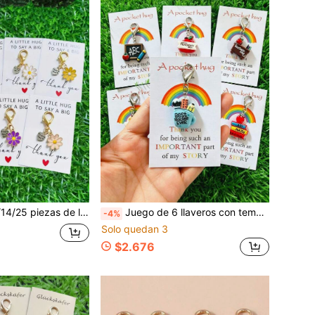
do para decoración de bolso diario, billetera, decoración de llaves del hogar - También para regalos de boda, cumpleaños, Acción de Gracias, Navidad y Día de San Valentín, regalos para maestros, recuerdos ideales para fiestas, regalos de vuelta a la escuela
Juego de 6 llaveros con tema de regreso a la escuela, regalos de anillos de llaves para fiestas, incluye tarjeta de agradecimiento, soporte para bolígrafo con forma de pizarra de resina y decoración colgante inspiradora, adecuado para el Día del Maestro, temporada de graduación, temporada de regreso a la escuela, Navidad y Acción de Gracias, regalos para maestros
-4%
Solo quedan 3
$2.676