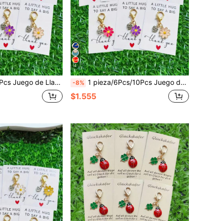
4
al de Aleación Duradera, Adecuado para Decoración de Bolsos, Llaves de Coche, Regalo Ideal para el Día del Maestro, Acción de Gracias, Navidad y Diversas Ocasiones de Agradecimiento - Regalo para el Maestro, Regalo de Graduación, Regalo de Regreso a Clases, Color Aleatorio
1 pieza/6Pcs/10Pcs Juego de Combinación de Llaveros con Corazón y Margarita Coloridos - Colgante de Llavero con Flor y Corazón - Material de Aleación Duradero - Viene con Tarjeta de Abrazo Inspiradora - Recuerdo de Aliento y Gratitud, Adecuado para Decoración de Bolsos Diarios, Accesorios de Llavero de Coche - También Adecuado para Regalos de Boda, Cumpleaños, Acción de Gracias, Navidad, Día de San Valentín, Regalos para Maestros, Regalos de Graduación, Regalos de Regreso a la Escuela
-8%
$1.555