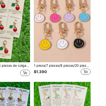
 buena suerte a la familia & amigos - Regalo perfecto para cumpleaños, fiesta, graduación, Navidad, Acción de Gracias, Año Nuevo, regalo para el maestro, regalo de agradecimiento
1 pieza/7 piezas/8 piezas/20 piezas Juego de llaveros con cara de dibujos animados lindos - Anillo de llaves de aleación de zinc de moda, estilo de dibujos animados bohemio, elegante, lindo, anillo de llaves para eventos de fiesta, pequeño regalo, llavero lindo adecuado para regreso a la escuela, Día del Maestro, ceremonia de graduación, regalo de temporada de regreso a la escuela, premio de aula, regalo para el maestro
$1.390