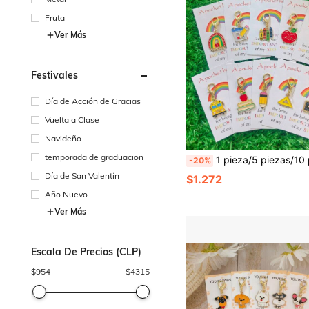
Fruta
Ver Más
Festivales
Día de Acción de Gracias
Vuelta a Clase
Navideño
temporada de graduacion
1 pieza/5 piezas/10 piezas Juego de llaveros con manzana, lápiz, libro, autobús escolar, tablero de dibujo, arcoíris - Material de metal duradero - Regalo de llavero para fiestas - Viene con tarjeta de agradecimiento arcoíris, el colgante se puede usar como llavero/encanto de bolso, accesorio de bolso, accesorio de decoración de llave de coche, perfecto para el Día del Maestro, temporada de regr
-20%
Día de San Valentín
$1.272
Año Nuevo
Ver Más
Escala De Precios (CLP)
$
954
$
4315