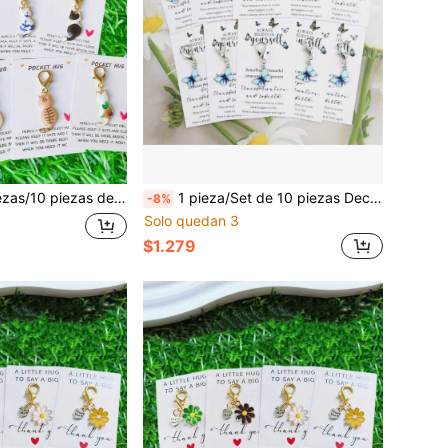
para monedero, llaves o decoración de mochila - Regalo de amistad, regalo de Acción de Gracias - Cumpleaños, Día de San Valentín, fiesta, recuerdo de evento con tema animal, regalo pequeño perfecto para amigos y familiares
1 pieza/Set de 10 piezas Decoración de colgante de mariposa soñadora, viene con tarjeta inspiradora, material de metal duradero, adecuado para decoración de bolsos, recuerdos de fiesta, regalos del Día del Maestro, regalos de viaje, recompensas del aula, regalos de Navidad, regalos de Año Nuevo, regalos de cumpleaños, regalos para mejores amigos
-8%
Solo quedan 3
$1.279