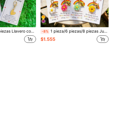
 regalos del Día de la Madre, Día del Maestro, cumpleaños, graduación para mejores amigos, recuerdos de fiesta, decoración de llavero para mochila, billetera, llaves de coche
1 pieza/6 piezas/8 piezas Juego de llaveros de abeja, margarita y girasol de agradecimiento, llavero de fiesta de abeja y margarita de colores, tarjeta de agradecimiento de tema de abeja para maestros, perfecto para regalos de cumpleaños, boda, día del maestro y graduación, con patrón de abrazo y diseño de abeja, regalo de vuelta a la escuela, accesorio de llavero para coche, colgante de mochila, regalo para maestros
-8%
$1.555