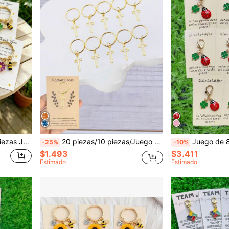
Acción de Gracias, regalo para el maestro, accesorio de llavero para coche, accesorio para bolso
20 piezas/10 piezas/Juego Llavero con colgante de cruz hueca de 11x24mm, diseño minimalista, anillo de metal redondo de 20mm de diámetro exterior sin cadena, accesorio para coche, adecuado para personas con creencias religiosas o que buscan fortaleza espiritual, también se puede usar como un regalo exquisito para transmitir el hermoso significado de "La fe está contigo" a amigos y familiares con la misma creencia
Juego de 8 piezas de colgantes de llavero con mariquita de la suerte & trébol de cuatro hojas - Con tarjetas - Trae
-25%
-10%
$1.493
$3.411
Estimado
Estimado