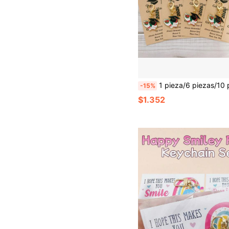
1 pieza/6 piezas/10 piezas Set de llaveros de temporada de graduación, diseño de libro, gorra de graduación, flor - Llavero de fiesta, regalo de graduación, adecuado para mochila, decoración de llave de coche, colgante conmemorativo de graduación, el regalo p
-15%
$1.352