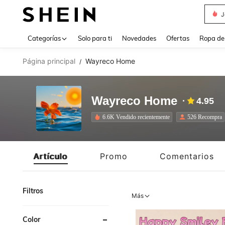
Daz
Use up 
Categorías
Solo para ti
Novedades
Ofertas
Ropa de
Página principal
Wayreco Home
/
Wayreco Home
4.95
6.6K Vendido recientemente
526 Recompra
Artículo
Promo
Comentarios
Filtros
Más
Color