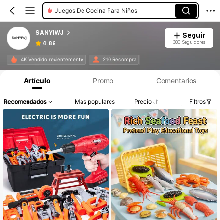
Juegos De Cocina Para Niños
SANYIWJ
Seguir
380 Seguidores
4.89
4K Vendido recientemente
210 Recompra
Artículo
Promo
Comentarios
Recomendados
Más populares
Precio
Filtros