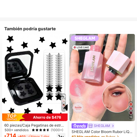
También podría gustarte
10
Ahorro de $476
15
60 piezas/Caja Pegatinas de estrell
SHEGLAM
a lindas - Pegatinas faciales, sin al
500+ vendidos
(1000+)
SHEGLAM Color Bloom Rubor LíQui
cohol, sin fragancia, suaves en la pi
714
do Acabado Mate-Love Cake Color
#3 Más vendidos
en Rubor
$
-40%
¡Últimos 2 días