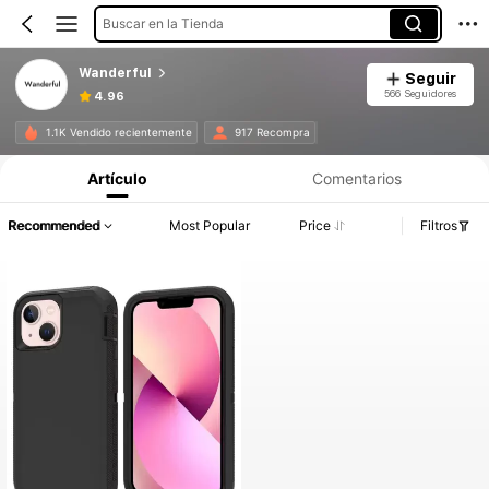
Buscar en la Tienda
Wanderful
Seguir
566 Seguidores
4.96
1.1K Vendido recientemente
917 Recompra
Artículo
Comentarios
Recommended
Most Popular
Price
Filtros