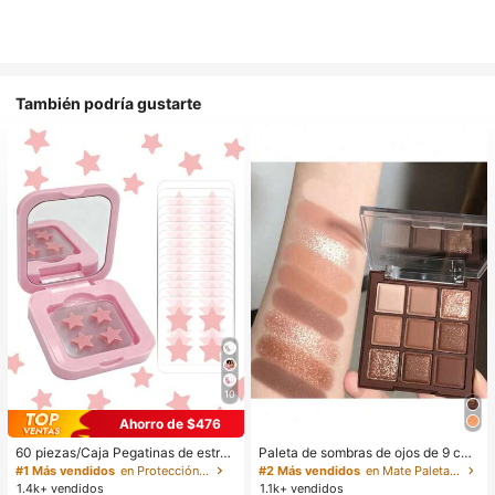
También podría gustarte
10
Ahorro de $476
60 piezas/Caja Pegatinas de estrell
Paleta de sombras de ojos de 9 col
a lindas - Pegatinas faciales, sin al
ores de tonos tierra neutros de cho
#1 Más vendidos
en Protección de la piel
#2 Más vendidos
en Mate Paletas de sombras de ojos
cohol, sin fragancia, suaves en la pi
colate con leche, maquillaje ligero,
1.4k+ vendidos
1.1k+ vendidos