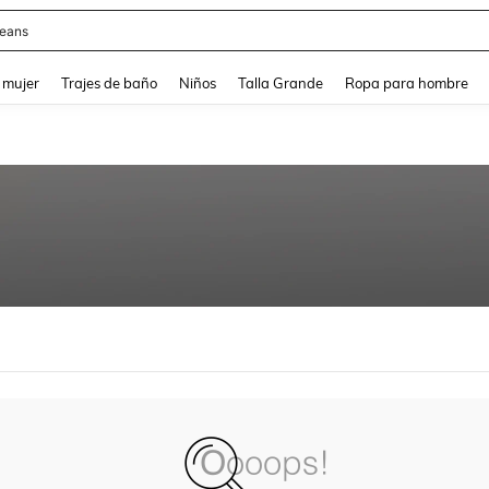
eans
and down arrow keys to navigate search Búsqueda reciente and Busca y Encuentr
 mujer
Trajes de baño
Niños
Talla Grande
Ropa para hombre