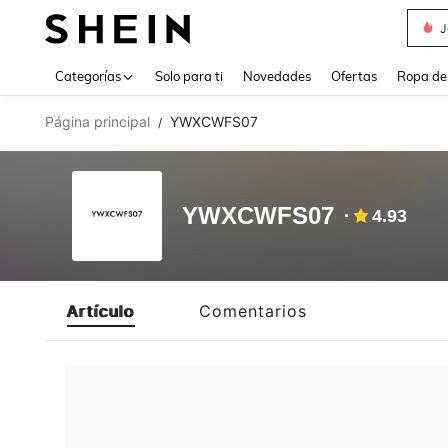
J
Use up 
Categorías
Solo para ti
Novedades
Ofertas
Ropa de
Página principal
YWXCWFS07
/
YWXCWFS07
4.93
Artículo
Comentarios