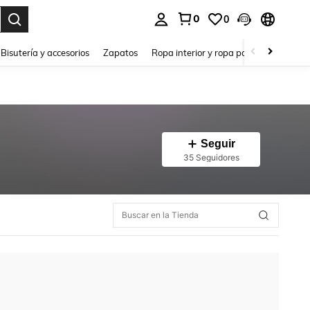
0
0
a. Press Enter to select.
Bisutería y accesorios
Zapatos
Ropa interior y ropa para dormir
Ho
Seguir
35 Seguidores