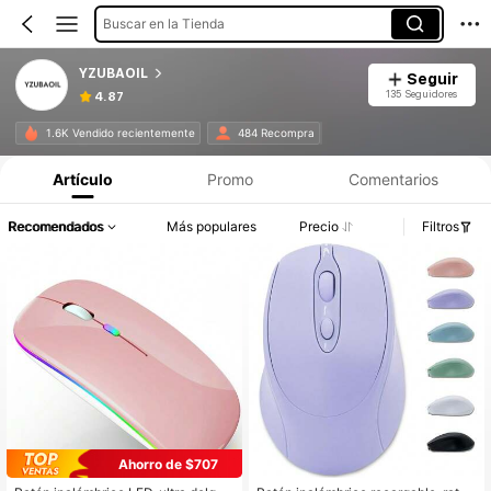
Buscar en la Tienda
YZUBAOIL
Seguir
135 Seguidores
4.87
1.6K Vendido recientemente
484 Recompra
Artículo
Promo
Comentarios
Recomendados
Más populares
Precio
Filtros
Ahorro de $707