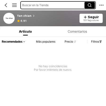
Buscar en la Tienda
Yan zhian
Seguir
103 Seguidores
4.91
Artículo
Comentarios
Recomendados
Más populares
Precio
Filtros
No hay coincidencias
Por favor inténtelo de nuevo.