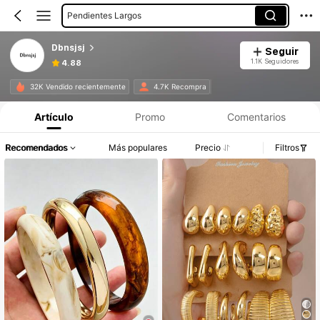
Pendientes Largos
Dbnsjsj
Seguir
1.1K Seguidores
4.88
32K Vendido recientemente
4.7K Recompra
Artículo
Promo
Comentarios
Recomendados
Más populares
Precio
Filtros