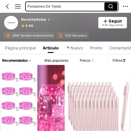
Pompones De Tejido
Decoración Fiestas
NoveltyHome
Seguir
Flores Artificiales
8.9K Seguidores
4.90
390K Vendido recientemente
120K Recompra
Página principal
Artículo
Nuevo
Promo
Comentari
Recomendados
Más populares
Precio
Filtros