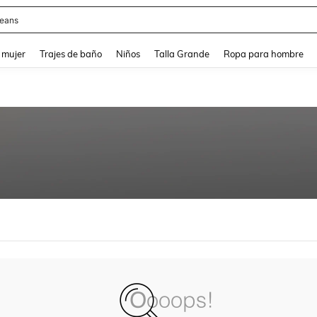
eans
and down arrow keys to navigate search Búsqueda reciente and Busca y Encuentr
 mujer
Trajes de baño
Niños
Talla Grande
Ropa para hombre