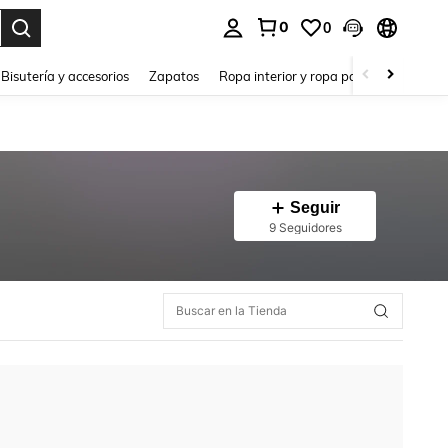
0
0
a. Press Enter to select.
Bisutería y accesorios
Zapatos
Ropa interior y ropa para dormir
Ho
Seguir
9 Seguidores