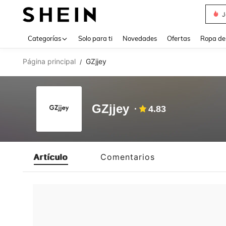
J
Use up 
Categorías
Solo para ti
Novedades
Ofertas
Ropa de
Página principal
GZjjey
/
GZjjey
4.83
Artículo
Comentarios