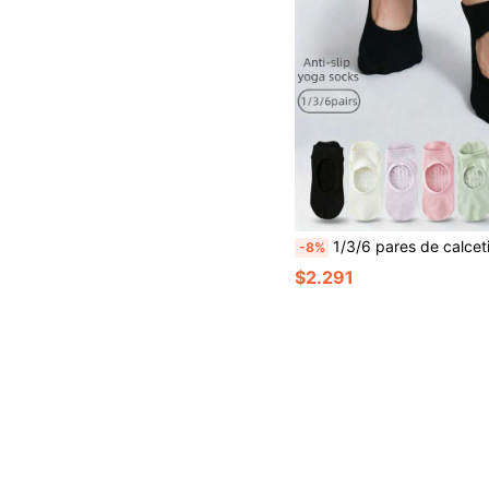
1/3/6 pares de calcetines de yoga transpirables para mujer, calcetines de silicona antideslizantes, calcetines de tobillo p
-8%
$2.291