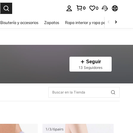
0
0
a. Press Enter to select.
Bisutería y accesorios
Zapatos
Ropa interior y ropa para dormir
Ho
Seguir
13 Seguidores