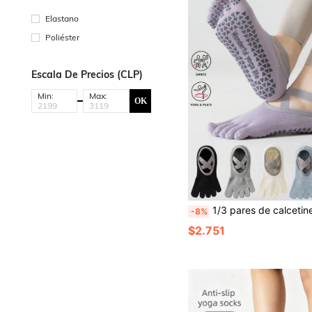
Elastano
Poliéster
Escala De Precios (CLP)
Min:
Max:
OK
1/3 pares de calcetines de yoga con cinco dedos para mujeres, calcetines deportivos de danza con tiras cruzadas, suela de silicona antideslizante, calcetines de fitness profesionale
-8%
$2.751