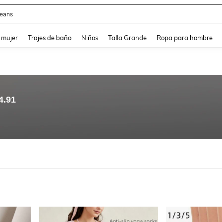
eans
and down arrow keys to navigate search Búsqueda reciente and Busca y Encuentr
 mujer
Trajes de baño
Niños
Talla Grande
Ropa para hombre
4.91