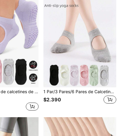
s de silicona antideslizantes, calcetines de tobillo para pilates, calcetines deportivos tipo mocasín
1 Par/3 Pares/6 Pares de Calcetines Profesionales de Pilates y Yoga, Antideslizantes y Cómodos, Calcetines Deportivos de Fitness, Calcetines para Suelo Interior, Antideslizantes de Silicona
$2.390