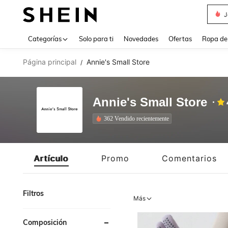
J
Use up 
Categorías
Solo para ti
Novedades
Ofertas
Ropa de
Página principal
Annie's Small Store
/
Annie's Small Store
362 Vendido recientemente
Artículo
Promo
Comentarios
Filtros
Más
Composición