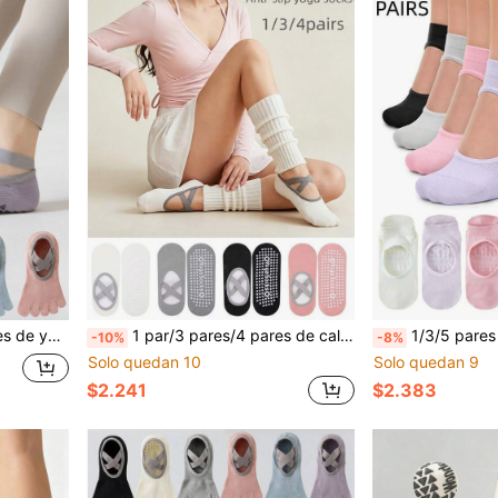
s, adecuados para deportes en interiores, danza, pilates
1 par/3 pares/4 pares de calcetines de yoga con tiras cruzadas, calcetines tipo barco con silicona antideslizante, adecuados para pilates, yoga y deportes de piso interior
1/3/5 pares de calcetines de yoga transpirables para mujer, calcetine
-10%
-8%
Solo quedan 10
Solo quedan 9
$2.241
$2.383