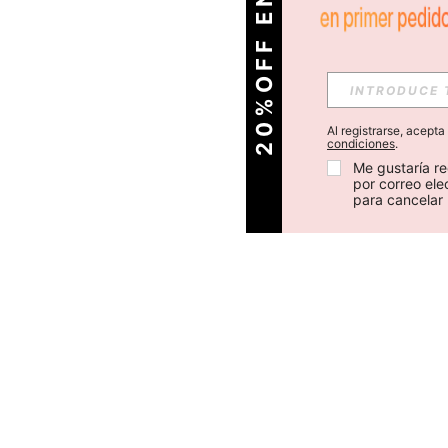
O
2
0
%
O
F
F
E
N
T
U
P
R
I
M
E
R
P
E
D
I
D
Al registrarse, acept
condiciones
.
Me gustaría re
por correo el
para cancelar 