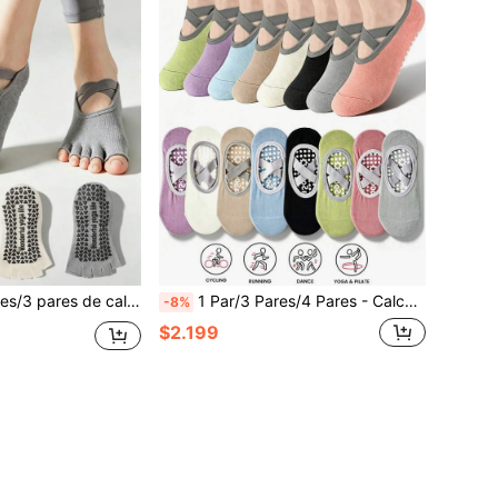
calcetines tipo barco con dedos abiertos y silicona antideslizante, adecuados para pilates, yoga, deportes de piso interior
1 Par/3 Pares/4 Pares - Calcetines de yoga de colores con diseño cruzado, calcetines deportivos de pilates, calcetines de ballet, calcetines de fitness de pilates con silicona antideslizante
-8%
$2.199