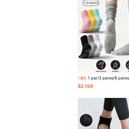
1 par/3 pares/6 pares de calcetines antideslizantes para pilates para mujer, con agarre fuerte, calcetines deportivos plisados holgados, a
-8%
$2.199