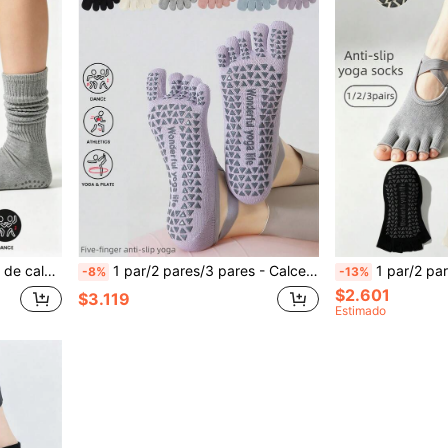
decuados para yoga, ballet y otros deportes
1 par/2 pares/3 pares - Calcetines de yoga profesionales de cinco dedos con correa cruzada de colores, calcetines de barco con silicona antideslizante, adecuados para pilates, yoga, deportes de piso interior
1 par/2 pares/3 pares de calcetines de yoga con cinco dedos y correa cruzada, 
-8%
-13%
$2.601
$3.119
Estimado