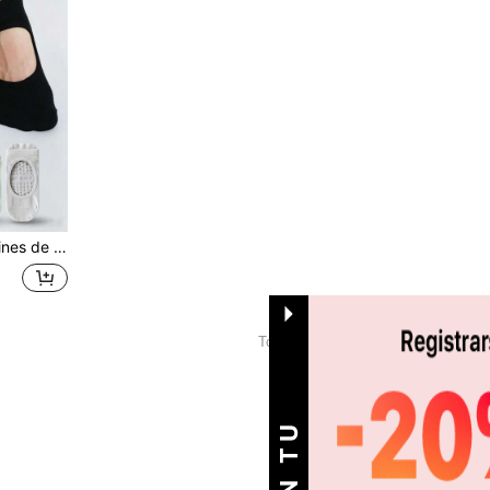
ara pilates, calcetines náuticos deportivos
1
Total de 1 páginas