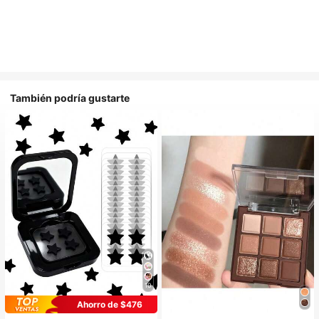
También podría gustarte
10
Ahorro de $476