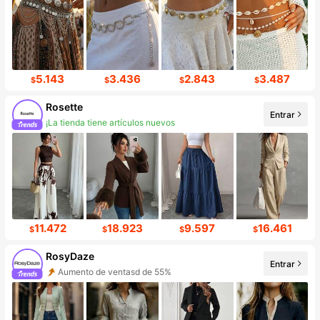
5.143
3.436
2.843
3.487
$
$
$
$
Rosette
Entrar
¡La tienda tiene artículos nuevos
11.472
18.923
9.597
16.461
$
$
$
$
RosyDaze
Entrar
Aumento de ventasd de 55%