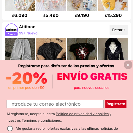
6.090
5.490
9.190
15.290
$
$
$
$
Attitoon
Entrar
99+ Nuevo
12.890
11.590
7.190
17.690
$
$
$
$
CUCCOO SZL
Entrar
99+ Nuevo
Regístrate
Al registrarse, acepta nuestra
Política de privacidad y cookies
y
nuestros
Términos y condiciones
.
Me gustaría recibir ofertas exclusivas y las últimas noticias de