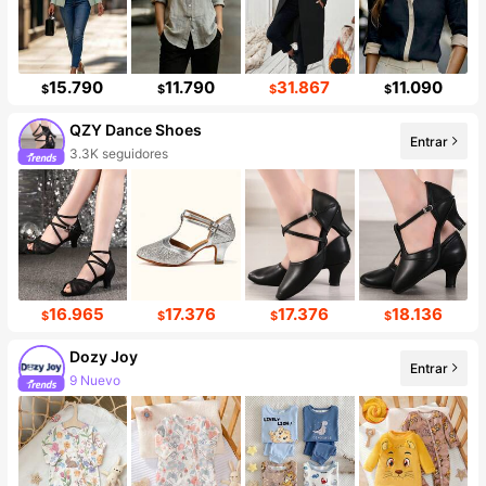
15.790
11.790
31.867
11.090
$
$
$
$
QZY Dance Shoes
Entrar
3.3K seguidores
16.965
17.376
17.376
18.136
$
$
$
$
Dozy Joy
Entrar
9 Nuevo