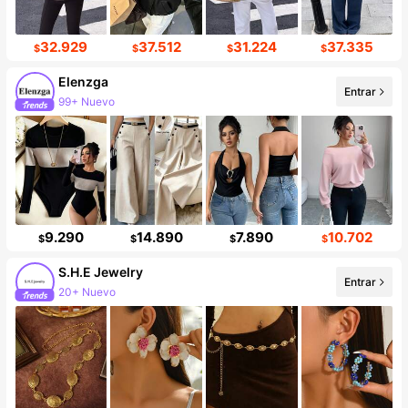
32.929
37.512
31.224
37.335
$
$
$
$
Elenzga
Entrar
99+ Nuevo
9.290
14.890
7.890
10.702
$
$
$
$
S.H.E Jewelry
Entrar
20+ Nuevo