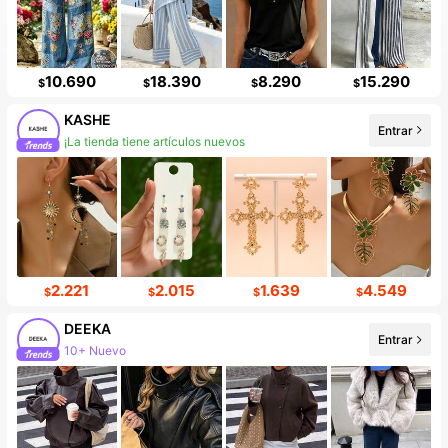
10.690
18.390
8.290
15.290
$
$
$
$
KASHE
Entrar
¡La tienda tiene artículos nuevos
2.221
2.015
1.639
4.549
$
$
$
$
DEEKA
Entrar
10+ Nuevo