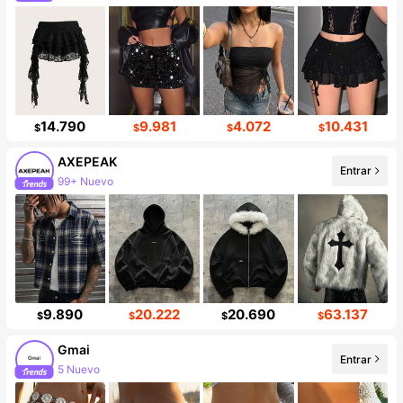
14.790
9.981
4.072
10.431
$
$
$
$
AXEPEAK
Entrar
99+ Nuevo
9.890
20.222
20.690
63.137
$
$
$
$
Gmai
Entrar
5 Nuevo