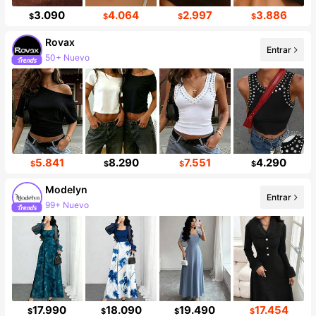
3.090
4.064
2.997
3.886
$
$
$
$
Rovax
Entrar
50+ Nuevo
5.841
8.290
7.551
4.290
$
$
$
$
Modelyn
Entrar
99+ Nuevo
17.990
18.090
19.490
17.454
$
$
$
$