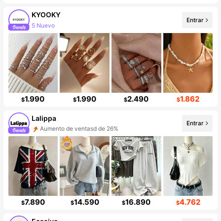
KYOOKY
Entrar
5 Nuevo
1.990
1.990
2.490
1.862
$
$
$
$
Lalippa
Entrar
Aumento de ventasd de 26%
7.890
14.590
16.890
4.762
$
$
$
$