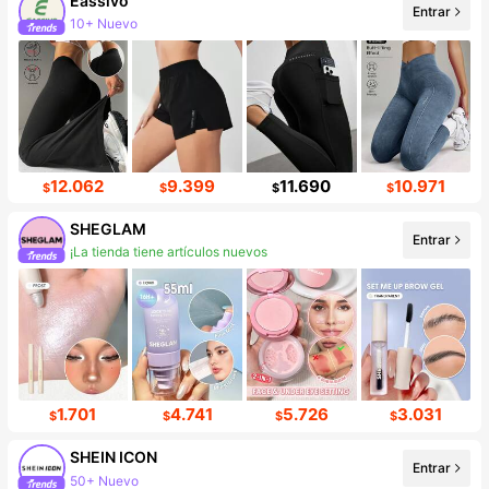
Eassivo
Entrar
10+ Nuevo
12.062
9.399
11.690
10.971
$
$
$
$
SHEGLAM
Entrar
¡La tienda tiene artículos nuevos
1.701
4.741
5.726
3.031
$
$
$
$
SHEIN ICON
Entrar
50+ Nuevo