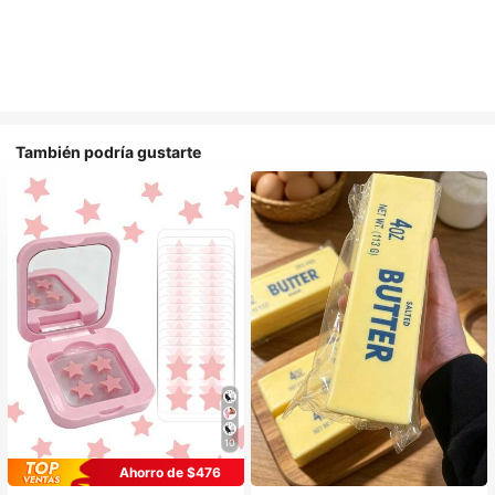
También podría gustarte
10
Ahorro de $476