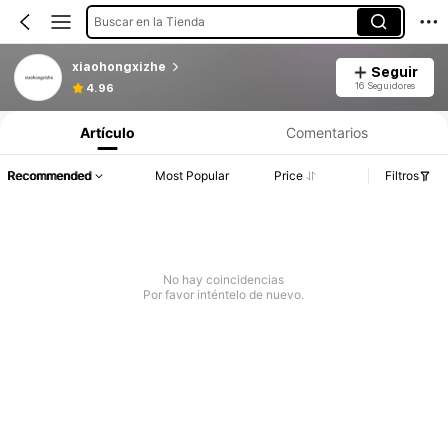
Buscar en la Tienda
xiaohongxizhe
Seguir
16 Seguidores
4.96
Artículo
Comentarios
Recommended
Most Popular
Price
Filtros
No hay coincidencias
Por favor inténtelo de nuevo.