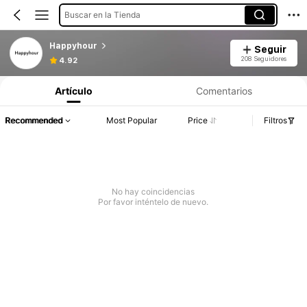
Buscar en la Tienda
Happyhour
Seguir
208 Seguidores
4.92
Artículo
Comentarios
Recommended
Most Popular
Price
Filtros
No hay coincidencias
Por favor inténtelo de nuevo.