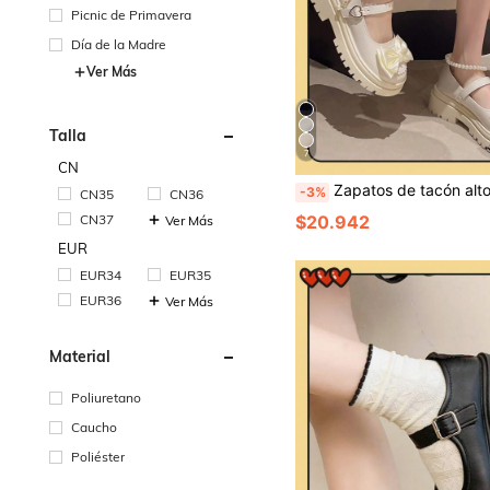
Picnic de Primavera
Día de la Madre
Ver Más
Talla
7
CN
Zapatos de tacón alto tipo Mary Jane negros, zapatos de mujer nuevos para el verano 2024, estilo versát
-3%
CN35
CN36
$20.942
CN37
Ver Más
EUR
EUR34
EUR35
EUR36
Ver Más
Material
Poliuretano
Caucho
Poliéster