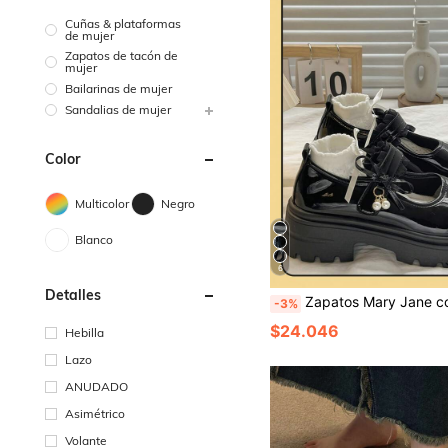
Cuñas & plataformas
de mujer
Zapatos de tacón de
mujer
Bailarinas de mujer
Sandalias de mujer
Color
Multicolor
Negro
Blanco
6
Detalles
Zapatos Mary Jane con cuña y plataforma para mujer/Zapatos de ballet con hebilla y lazo negro 2025 Primavera Nuevo Suel
-3%
$24.046
Hebilla
Lazo
ANUDADO
Asimétrico
Volante