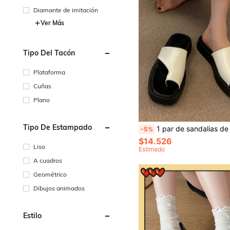
Diamante de imitación
Ver Más
Tipo Del Tacón
Plataforma
Cuñas
Plano
Tipo De Estampado
1 par de sandalias de mujer tipo tanga, chanclas de moda casual con suela gruesa negra, nuevas chanclas de verano con suela gruesa blanca, sandalias de plataforma cómodas con suela de goma an
-5%
$14.526
Liso
Estimado
A cuadros
Geométrico
Dibujos animados
Estilo