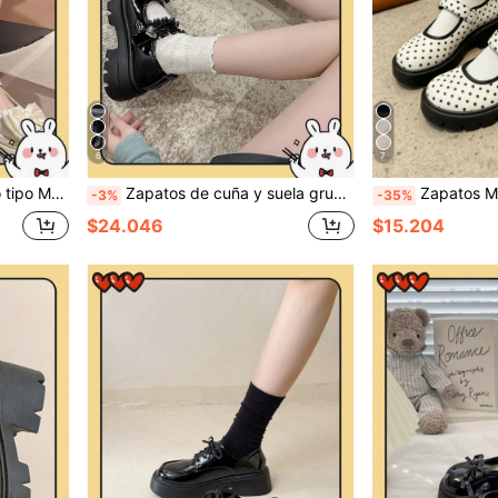
6
7
il de universidad con suela gruesa
Zapatos de cuña y suela gruesa para mujer/Zapatos Mary Jane con hebilla y lazo negro 2025 Primavera Nuevo Estilo Británico Retro JK Gótico de suela gruesa
Zapatos Mary Jane de tacón alto negros para mujer 2024 verano nuevos zapatos versátiles estilo universitario suel
-3%
-35%
$24.046
$15.204