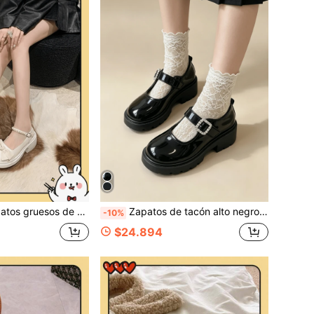
tilo Mary Jane para la primavera de 2024 con un lazo elegante y un diseño francés
Zapatos de tacón alto negros/Zapatos Mary Jane de suela gruesa para estudiantes, punta redonda, diseño de hebilla cuadrada con un solo lazo y strass, tela compuesta brillante, suela antideslizante. Estilo Y2K dulce para chicas universitarias, uso diario en el campus y citas/Mocasines de suela gruesa para mujer. Zapatos de plataforma de suela gruesa para primavera/otoño/Zapatos pequeños de estilo universitario versátil
-10%
$24.894