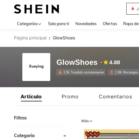
Daz
Use up 
Categorías
Solo para ti
Novedades
Ofertas
Ropa de
Página principal
GlowShoes
/
GlowShoes
4.88
11K Vendido recientemente
2.8K Recompra
Artículo
Promo
Comentarios
Filtros
Más
Categoría