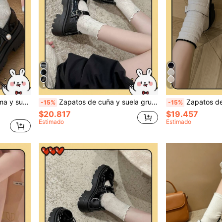
6
7
o "Ins" para chica dulce con decoración de lazo y perla, estilo Lolita
Zapatos de cuña y suela gruesa para mujer/Zapatos Mary Jane negros con hebilla y lazo 2025 Primavera Nuevo Estilo Británico Retro JK Gótico con suela gruesa
Zapatos de tacón alto Mary Jane negros para mujer, 
-15%
-15%
$20.817
$19.457
Estimado
Estimado