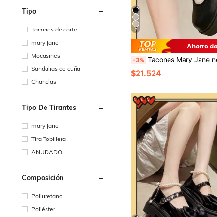
Tipo
Tacones de corte
7
mary Jane
Ahorro d
Mocasines
Tacones Mary Jane negros, nuevos lanzamientos de verano 2024, versátiles, estilo escolar, pla
-3%
Sandalias de cuña
$21.524
Chanclas
Tipo De Tirantes
mary Jane
Tira Tobillera
ANUDADO
Composición
Poliuretano
Poliéster