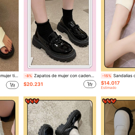
tideslizante, calzado casual de playa adecuado para faldas vaqueras
Zapatos de mujer con cadena de estilo británico 2024 con suela gruesa, negros, tallas del 35 al 42, punta redonda, mocasines de tacón grueso, Slip Ons Franceses
Sandalias de cuña para mujer/Talla pequeña en 1, sandalias de plataforma beige, adecuadas para bodas
-8%
-15%
$14.017
$20.231
Estimado