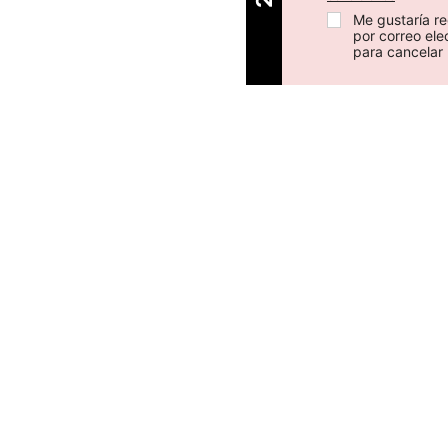
Me gustaría re
por correo el
para cancelar 
AL CLIENTE
ENCUÉNTRANOS EN