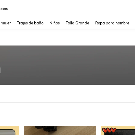
y
and down arrow keys to navigate search Búsqueda reciente and Busca y Encuentr
 mujer
Trajes de baño
Niños
Talla Grande
Ropa para hombre