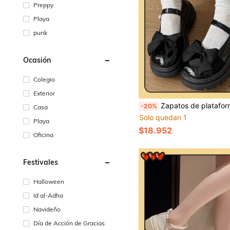
Preppy
Playa
punk
Ocasión
Colegio
Exterior
Zapatos de plataforma y suela gruesa tipo Mary Jane para mujer, zapatos con uniforme estilo francés de suela gruesa y aumento de altura con hebilla de perla, zapatos tipo ballet de punta cuadrada estil
-20%
Casa
Solo quedan 1
Playa
$18.952
Oficina
Festivales
Halloween
Id al-Adha
Navideño
Día de Acción de Gracias