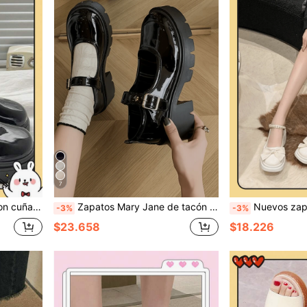
7
a gruesa Estilo británico retro JK Gótico
Zapatos Mary Jane de tacón alto negro para mujer, nuevo estilo de verano 2024, versátil estilo preppy con suela gruesa
Nuevos zapatos gruesos de plataforma con tacón alto de es
-3%
-3%
$23.658
$18.226