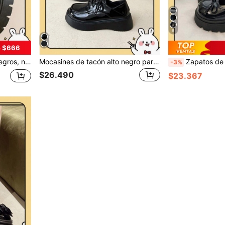
6
e $666
taforma, zapatos planos para mujer
Mocasines de tacón alto negro para mujer, primavera 2026, estilo británico vintage versátil para primavera/otoño, zapatos JK con plataforma que aumenta la altura, suela gruesa de charol con cordones
Zapatos de cuña y suela gruesa para mujer/Zapatos Mary Jane con 
-3%
$26.490
$23.367