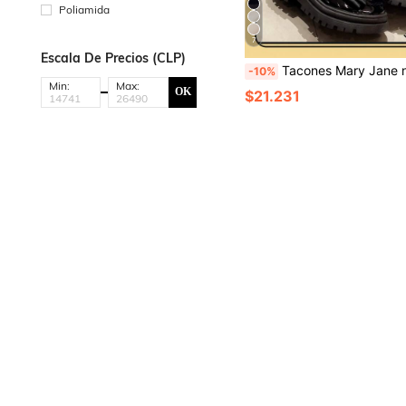
Poliamida
7
Escala De Precios (CLP)
Tacones Mary Jane negros, nuevos zapatos de plataforma/tacón bajo de estilo universitario versátil para el verano 2024, zapatos 
-10%
Min:
Max:
OK
$21.231