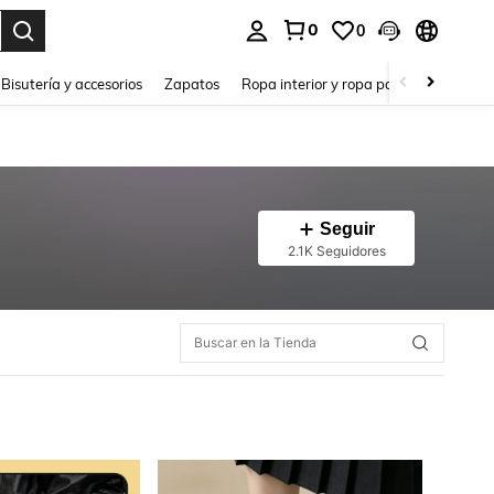
0
0
a. Press Enter to select.
Bisutería y accesorios
Zapatos
Ropa interior y ropa para dormir
Ho
Seguir
2.1K Seguidores