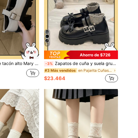
6
Ahorro de $726
nuevos zapatos de plataforma de estilo universitario versátil para el verano 2026
Zapatos de cuña y suela gruesa para mujer/Zapatos Mary Jane con hebilla y lazo negro 2025 Primavera Nuevo Estilo Británico Vintage JK Gótico con suela gruesa
-3%
en Pajarita Cuñas & plataformas de mujer
#3 Más vendidos
$23.464