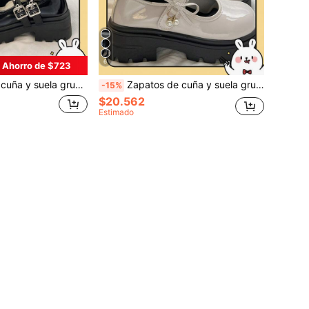
6
Ahorro de $723
hebilla y lazo negro 2025 Primavera Nuevo Estilo Británico Retro JK Gótico con suela gruesa
Zapatos de cuña y suela gruesa para mujer/Zapatos Mary Jane negros con hebilla y lazo 2025 Primavera Nuevos Zapatos de suela gruesa estilo británico vintage JK gótico
-15%
$20.562
Estimado