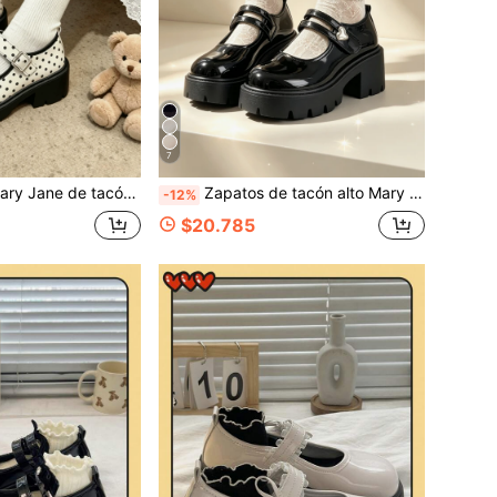
7
a gruesa/Zapatos Mary Jane de suela gruesa con lunares para mujer zapatos de cuero que aumentan la altura estilo japonés JK correa única punta redonda vamp bajo zapatos versátiles
Zapatos de tacón alto Mary Jane negros para mujer, nuevos para el verano 2026, estilo preppy versátil, suela gruesa, zapatos pequeños, punta redonda, doble correa con hebilla de metal en forma de corazón, diseño de forro a cuadros, plataforma con engranaje, estilo preppy Y2K dulce para chica, uso diario en campus y desplazamientos. Elegantes zapatos de tacón alto para mujer
-12%
$20.785