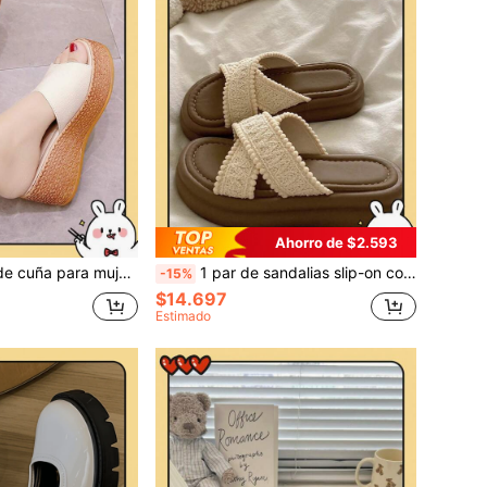
Ahorro de $2.593
 con velo blanco/Tacones altos para mujer/Sandalias de suela gruesa, aumentan la altura de 9 cm a 7 cm/Sandalias elegantes para mujer/Sandalias de cuña
1 par de sandalias slip-on con plataforma de 4 cm en color beige para mujeres talla 35-40, sandalias de playa transpirables y antideslizantes de verano con tira cruzada, suela gruesa y decoración de pompón esponjoso, suela suave y cómoda para todo el año
-15%
$14.697
Estimado