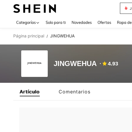
J
Use up 
Categorías
Solo para ti
Novedades
Ofertas
Ropa de
Página principal
JINGWEHUA
/
JINGWEHUA
4.93
Artículo
Comentarios