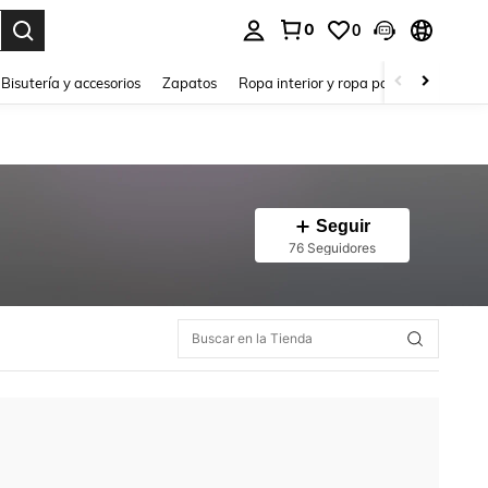
0
0
a. Press Enter to select.
Bisutería y accesorios
Zapatos
Ropa interior y ropa para dormir
Ho
Seguir
76 Seguidores