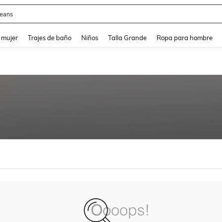
eans
and down arrow keys to navigate search Búsqueda reciente and Busca y Encuentr
 mujer
Trajes de baño
Niños
Talla Grande
Ropa para hombre