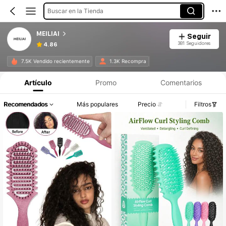
Buscar en la Tienda
MEILIAI
Seguir
381 Seguidores
4.86
7.5K Vendido recientemente
1.3K Recompra
Artículo
Promo
Comentarios
Recomendados
Más populares
Precio
Filtros