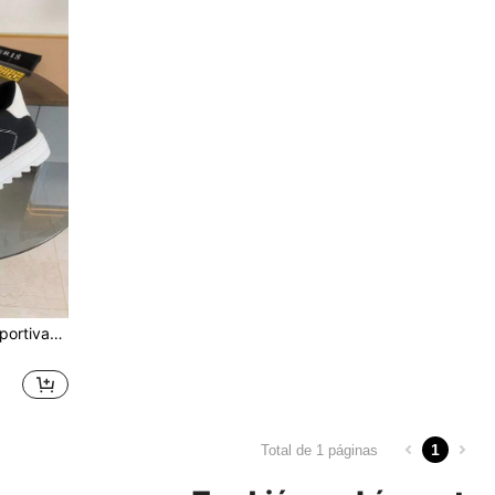
2026 Nuevas Zapatillas Deportivas Casuales de Moda Numeris Originales de Caña Baja, Zapatos Deportivos Retro, Marca de Lujo, Zapatos Formales, Zapatos Elevadores, Regalo, Tallas Grandes, Zapatos para Parejas, Incluye Caja
1
Total de 1 páginas