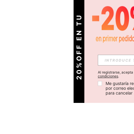
O
2
0
%
O
F
F
E
N
T
U
P
R
I
M
E
R
P
E
D
I
D
Al registrarse, acept
condiciones
.
Me gustaría re
por correo el
para cancelar 