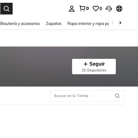
0
0
a. Press Enter to select.
Bisutería y accesorios
Zapatos
Ropa interior y ropa para dormir
Ho
Seguir
25 Seguidores