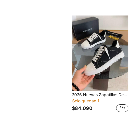
2026 Nuevas Zapatillas Deportivas Casuales de Moda Numeris Originales de Caña Baja, Zapatos Deportivos Retro, Marca de Lujo, Zapatos Formales, Zapatos Elevadores, Regalo, Tallas Grandes, Zapatos para Parejas, Incluye Caja
Solo quedan 1
$84.090