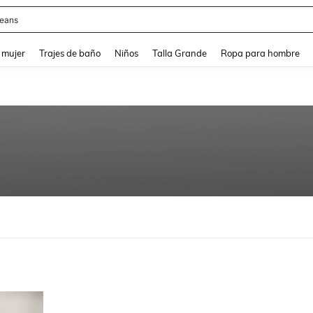
eans
and down arrow keys to navigate search Búsqueda reciente and Busca y Encuentr
 mujer
Trajes de baño
Niños
Talla Grande
Ropa para hombre