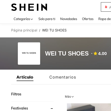
J
Use up 
Categorías
Solo para ti
Novedades
Ofertas
Ropa de
Página principal
WEI TU SHOES
/
WEI TU SHOES
4.00
Artículo
Comentarios
Filtros
Más
Festivales