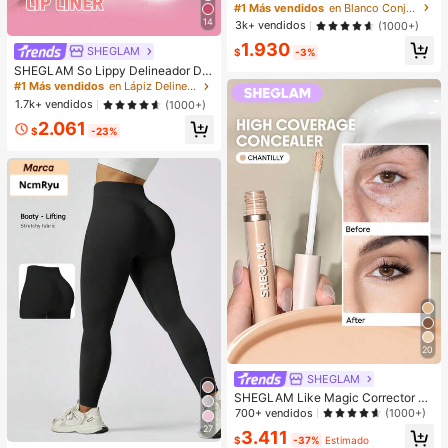
gantes y minimalistas con perlas fal
#1 Más vendidos
en Blanco Conjuntos de Aretes para Mujeres
sas para uso diario, bodas y fiestas
14
3k+ vendidos
(1000+)
para mujeres
1.930
SHEGLAM
$
-3%
SHEGLAM So Lippy Delineador De
Labios-But First,Coffee Lip Combo
#1 Más vendidos
en Lápiz Delineador de labios
Marca De Belleza CosméTica Maq
1.7k+ vendidos
(1000+)
uillaje Para Mujeres Y NiñAs
2.061
$
-23%
20
SHEGLAM
SHEGLAM Like Magic Corrector D
e Alta Cobertura 12H-Chantilly Mar
700+ vendidos
(1000+)
ca De Belleza CosméTica Maquillaj
27
3.411
e Para Mujeres Y NiñAs
$
-37%
Estimado