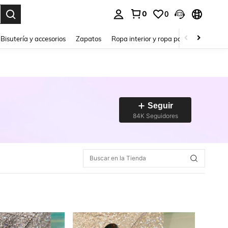
0
0
a. Press Enter to select.
Bisutería y accesorios
Zapatos
Ropa interior y ropa para dormir
Ho
Seguir
84K Seguidores