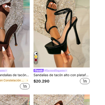
7
antes
#TaconesElegantes
cón alto con punta puntiaguda y tachuelas piramidales de color café para mujer, sandalias de tacón alto glamorosas para fiestas
Sandalias de tacón alto con plataforma gruesa y punta redonda de color negro, elegantes para fiestas, adecuadas para salir
en Constelación Sandalias De Mujer
$20.290