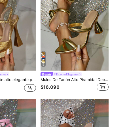
6
antes
#TaconesElegantes
Sandalias de tacón alto elegante para mujer con plataforma gruesa, tacón ancho, punta cuadrada y decoración dorada, adecuadas para salir
Mules De Tacón Alto Piramidal Decoradas En Oro Para Mujer, Sandalias De Tacón Alto De Fiesta Glamorosas
$16.090