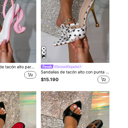
a, decoradas en rosa, transparentes y glamurosas, adecuadas para fiestas y salidas
#TaconesElegantes
Sandalias de tacón alto con punta puntiaguda y decoración de lazo en blanco y negro para mujer, pantuflas de tacón alto glamorosas para fiestas
$15.190