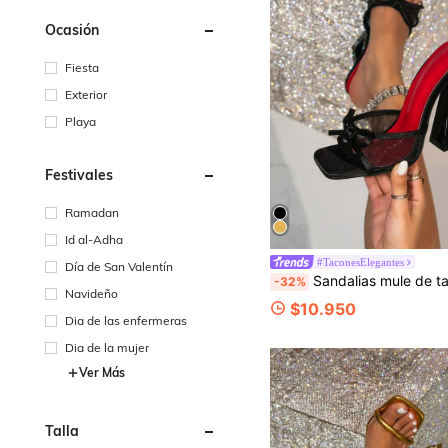
Ocasión
Fiesta
Exterior
Playa
Festivales
Ramadan
Id al-Adha
#TaconesElegantes
Día de San Valentín
Sandalias mule de tacón alto con punta puntiaguda y decoración de lazo negro y rojo para mujer, pantuflas 
-32%
Navideño
$10.950
Dia de las enfermeras
Dia de la mujer
Ver Más
Talla