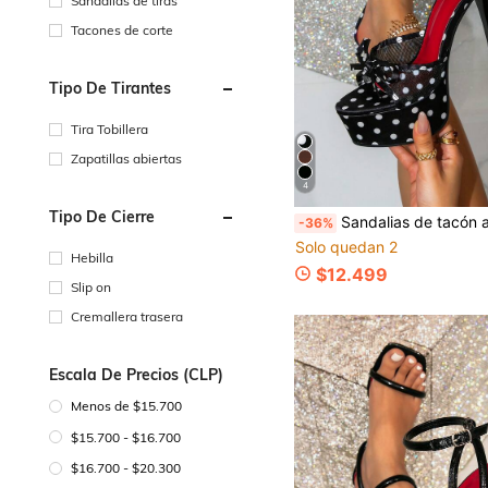
Sandalias de tiras
Tacones de corte
Tipo De Tirantes
Tira Tobillera
Zapatillas abiertas
4
Tipo De Cierre
Sandalias de tacón alto con plataforma gruesa, punta redonda, malla negra & blanca, lazo rojo, glamurosas para
-36%
Solo quedan 2
Hebilla
$12.499
Slip on
Cremallera trasera
Escala De Precios (CLP)
Menos de $15.700
$15.700 - $16.700
$16.700 - $20.300