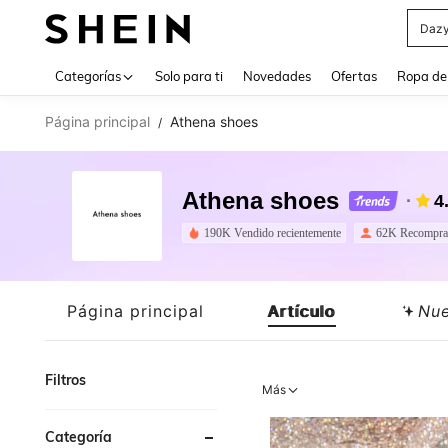
Daz
Use up 
Categorías
Solo para ti
Novedades
Ofertas
Ropa de
Página principal
Athena shoes
/
Athena shoes
4
190K Vendido recientemente
62K Recompra
Página principal
Artículo
Nu
Filtros
Más
Categoría