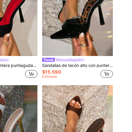
antes
#TaconesElegantes
Sandalias con puntera puntiaguda y tacón alto transparente con decoración de pirámide, elegantes tacones altos para fiestas
Sandalias de tacón alto con puntera puntiaguda y decoración de pirámide negra para mujer, sandalias de tacón alto glamorosas para fiestas
$15.590
Estimado