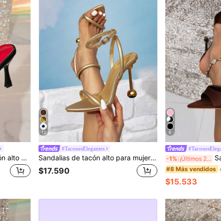
13
6
#TaconesElegantes
#TaconesEleg
Sandalias tipo mule de tacón alto piramidal para mujer, color negro, tacón fino, con lazo rojo y decoración de malla, pantuflas de tacón alto glamurosas para fiesta
Sandalias de tacón alto para mujer con punta puntiaguda, una correa dorada decorada, glamurosas para fiestas, adecuadas para uso al aire libre
Sandalias de ta
-1%
¡Últimos 2 días
#8 Más vendidos
$17.590
$15.533