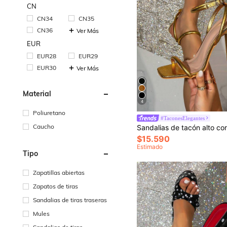
CN
CN34
CN35
CN36
Ver Más
EUR
EUR28
EUR29
EUR30
Ver Más
Material
4
Poliuretano
#TaconesElegantes
Caucho
$15.590
Estimado
Tipo
Zapatillas abiertas
Zapatos de tiras
Sandalias de tiras traseras
Mules