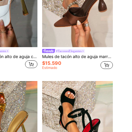
antes
#TaconesElegantes
Sandalias de tacón alto de aguja con plataforma gruesa y punta redonda en color blanco para mujer, adecuadas para salir
Mules de tacón alto de aguja marrón para mujer con decoración de pirámide dorada y punta afilada, elegantes sandalias de tacón alto para fiesta
$15.590
Estimado