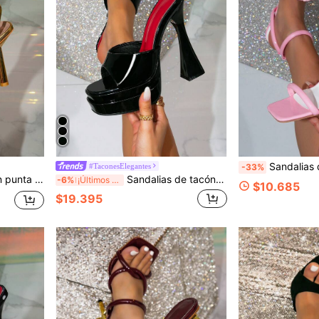
Sandalias de tacón alto para mujer con punta cuadrad
#TaconesElegantes
-33%
Sandalias de tacón alto con punta cuadrada, decoración dorada y transparentes, glamurosas para fiestas, adecuadas para salir
Sandalias de tacón alto con plataforma gruesa y punta cuadrada en color negro para mujer, adecuadas para salir
-6%
¡Últimos 3 días
$10.685
$19.395