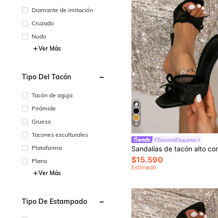
Diamante de imitación
Cruzado
Nudo
Ver Más
Tipo Del Tacón
Tacón de aguja
Pirámide
Grueso
6
Tacones esculturales
#TaconesElegantes
Plataforma
$15.590
Plano
Estimado
Ver Más
Tipo De Estampado