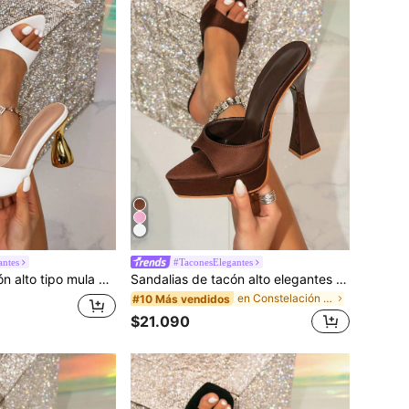
antes
#TaconesElegantes
Sandalias de tacón alto tipo mula con decoración de pirámide blanca, elegantes zapatillas de tacón alto para fiesta
Sandalias de tacón alto elegantes con plataforma gruesa y punta puntiaguda de color marrón decorativas para mujer, adecuadas para salir
en Constelación Sandalias De Mujer
#10 Más vendidos
$21.090