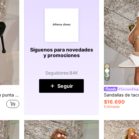
Síguenos para novedades
y promociones
Seguidores
:
84K
4
Seguir
#TaconesEleg
Sandalias de tacón alto con punta fina y lazo rojo para mujer, elegantes pantuflas de tacón alto para fiestas
$16.690
Estimado