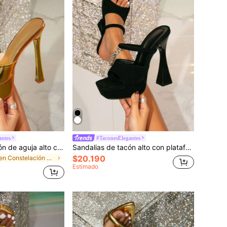
antes
#TaconesElegantes
Sandalias de tacón de aguja alto con plataforma gruesa, punta redonda y decoración dorada para mujer, adecuadas para salir
Sandalias de tacón alto con plataforma gruesa y tacón ancho, punta cuadrada, color negro, para fiesta, adecuadas para salir
$20.190
en Constelación Sandalias De Mujer
Estimado