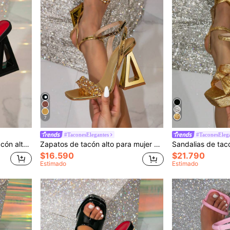
7
#TaconesElegantes
#TaconesEleg
de tacón alto glamurosas para fiesta
Zapatos de tacón alto para mujer con decoración de pirámides de cristal doradas, elegantes sandalias de fiesta
$16.590
$21.790
Estimado
Estimado