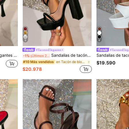
6
4
#TaconesElegantes
#TaconesEleg
Sandalias de tacón alto elegantes para fiesta con punta cuadrada y tiras negras decoradas para mujer, adecuadas para usar como zapatillas
Sandalias de tacón alto con plataforma gruesa, tacón ancho y punta cuadrada en color negro, glamurosas para fiestas, adecuadas para salir
-1%
¡Últimos 2 días
en Tacón de bloque negro Sandalias De Mujer
#10 Más vendidos
$19.590
$20.978