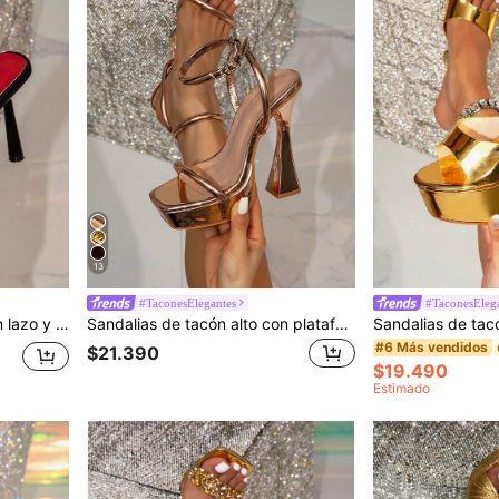
13
#TaconesElegantes
#TaconesEleg
Sandalias de tacón alto con lazo y decoración de malla para mujer, tacones altos de punta piramidal, sandalias de tacón alto glamorosas de slip-on
Sandalias de tacón alto con plataforma gruesa y punta cuadrada de color champán transparente, glamurosas para fiestas, adecuadas para salir
#6 Más vendidos
$21.390
$19.490
Estimado