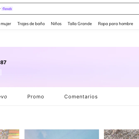
y
and down arrow keys to navigate search Búsqueda reciente and Busca y Encuentr
 mujer
Trajes de baño
Niños
Talla Grande
Ropa para hombre
.87
evo
Promo
Comentarios