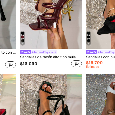
4
5
 fiesta, adecuadas para salir, para mujer
#TaconesElegantes
#TaconesEleg
Sandalias de tacón alto tipo mula con decoración de pirámide, color burdeos, elegantes sandalias de tacón alto para fiestas
$15.790
$16.090
Estimado