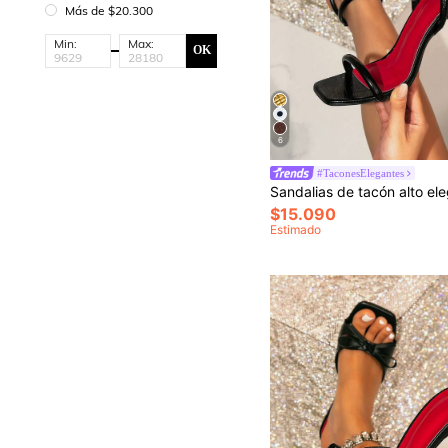
Más de $20.300
Min:
Max:
OK
6
#TaconesElegantes
$15.090
Estimado